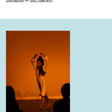
Dioraphte
en
BiZ Haarlem
.