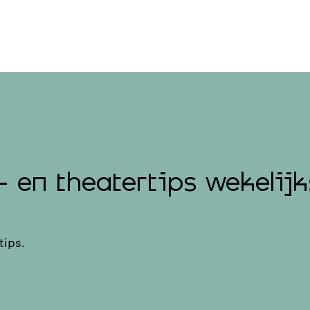
- en theatertips wekelijk
tips.