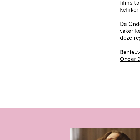
films t
ke­lijke
De Onde
vaker k
deze re
Benieuw
Onder 