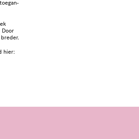
 toegan­
iek
. Door
 breder.
 hier: