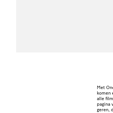
Met Ond
komen e
alle fi
pagina v
geren, 