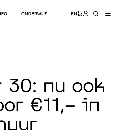
NFO
ONDERWIJS
EN
 30: nu ook
oor €11,- in
huur