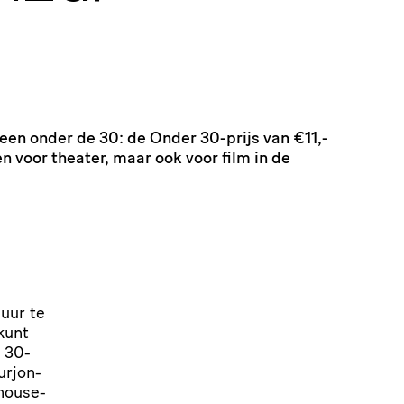
een onder de 30: de Onder 30-prijs van €11,-
en voor theater, maar ook voor film in de
uur te
kunt
 30-
r­jon­
hou­se­