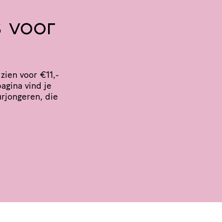
s voor
zien voor €11,-
agina vind je
­jon­geren, die