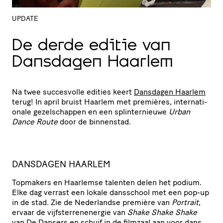
UPDATE
De derde editie van
Dansdagen Haarlem
Na twee succesvolle edities keert
Dansdagen Haarlem
terug! In april bruist Haarlem met premières, inter­na­ti­
o­nale gezel­schappen en een splin­ter­nieuwe
Urban
Dance Route
door de binnenstad.
DANSDAGEN HAARLEM
Topmakers en Haarlemse talenten delen het podium.
Elke dag verrast een lokale dansschool met een pop-up
in de stad. Zie de Nederlandse première van
Portrait
,
ervaar de vijf­ster­re­n­energie van
Shake Shake Shake
van De Dansers en schuif in de filmzaal aan voor dans