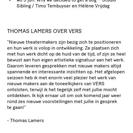
Sibling / Timo Tembuyser en Hélène Vrijdag
THOMAS LAMERS OVER
VERS
“
Nieuwe thea­ter­ma­kers zijn bezig zich te posi­ti­o­neren
en hun werk is volop in ontwik­ke­ling. Ze plaatsen zich
met hun werk dicht op de huid van de tijd, of zijn ze heel
bewust aan hun eigen artistieke signatuur aan het werk.
Daarom leveren gesprekken met nieuwe makers altijd
spannende en inte­res­sante inzichten op. Het afgelopen
seizoen heb ik met enorm veel plezier het werk van
nieuwe makers aan de toneel­kij­kers van
VERS
ontsloten, terwijl ik het tegelijk zelf met jullie mocht
ontdekken. Ik kijk ernaar uit om ook komend jaar weer
rond zes nieuwe voor­stel­lingen met jullie in gesprek
te gaan!”
- Thomas Lamers