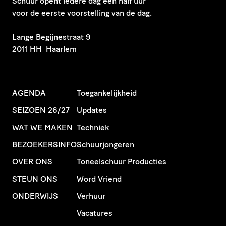
Schuur opent iedere dag een half uur
voor de eerste voorstelling van de dag.
​Lange Begijnestraat 9
2011 HH Haarlem
AGENDA
Toegankelijkheid
SEIZOEN 26/27
Updates
WAT WE MAKEN
Techniek
BEZOEKERSINFO
Schuurjongeren
OVER ONS
Toneelschuur Producties
STEUN ONS
Word Vriend
ONDERWIJS
Verhuur
Vacatures