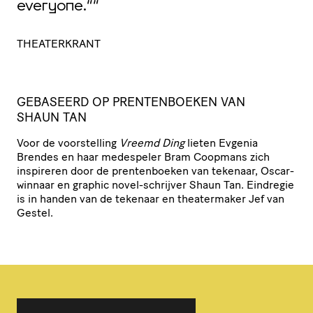
everyone.””
THEATERKRANT
GEBASEERD OP PREN­TEN­BOEKEN VAN
SHAUN TAN
Voor de voor­stel­ling
Vreemd Ding
lieten Evgenia
Brendes en haar medespeler Bram Coopmans zich
inspireren door de pren­ten­boeken van tekenaar, Oscar-
winnaar en graphic novel-schrijver Shaun Tan. Eindregie
is in handen van de tekenaar en thea­ter­maker Jef van
Gestel.