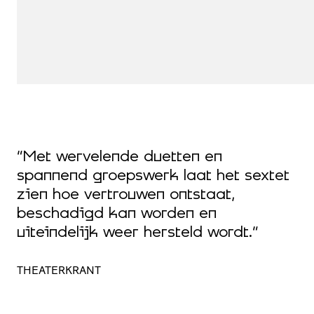
“
“Met wervelende duetten en
d
spannend groepswerk laat het sextet
o
zien hoe vertrouwen ontstaat,
i
,
beschadigd kan worden en
e
r
uiteindelijk weer hersteld wordt.”
o
d
THEATERKRANT
P