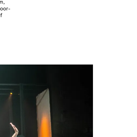
m,
voor­
f