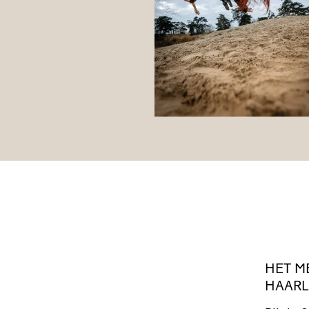
HET
M
HAAR