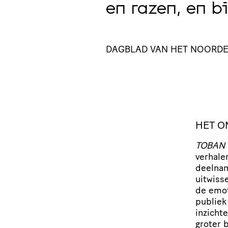
en razen, en b
DAGBLAD VAN HET NOORD
HET O
TOBAN
verhale
deelnam
uitwis­
de emot
publiek 
inzicht
groter 