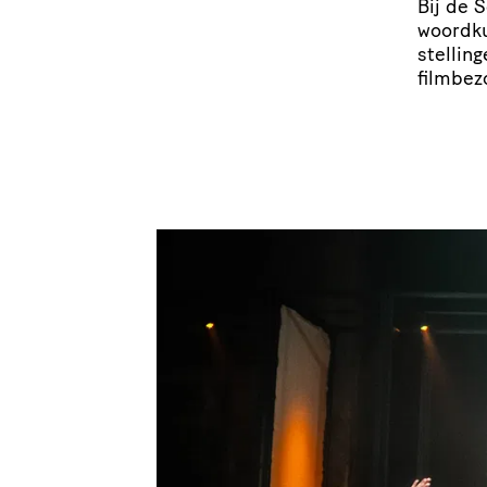
Bij de 
woordk
stel­lin
filmbez