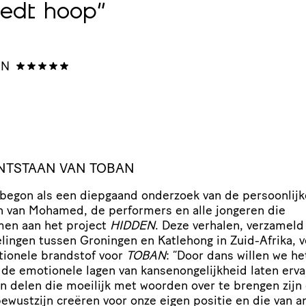
iedt hoop”
EN
NTSTAAN VAN
TOBAN
begon als een diepgaand onderzoek van de persoon­lijk
n van Mohamed, de performers en alle jongeren die
en aan het project
HIDDEN
. Deze verhalen, verzameld
se­lingen tussen Groningen en Katlehong in Zuid-Afrika,
ionele brandstof voor
TOBAN
:
“
Door dans willen we he
de emotionele lagen van kansen­on­ge­lijk­heid laten erva
en delen die moeilijk met woorden over te brengen zijn
bewustzijn creëren voor onze eigen positie en die van a