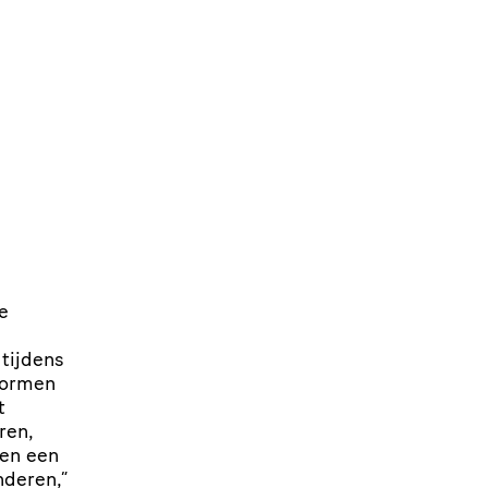
THEATERKRANT
e
 tijdens
 vormen
t
ren,
 en een
nderen,”