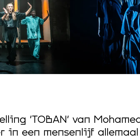
telling 'TOBAN' van Mohame
er in een mensenlijf allema