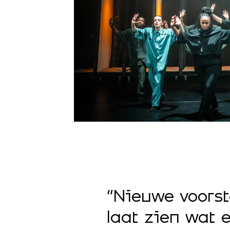
“Nieuwe voors
ek”
laat zien wat 