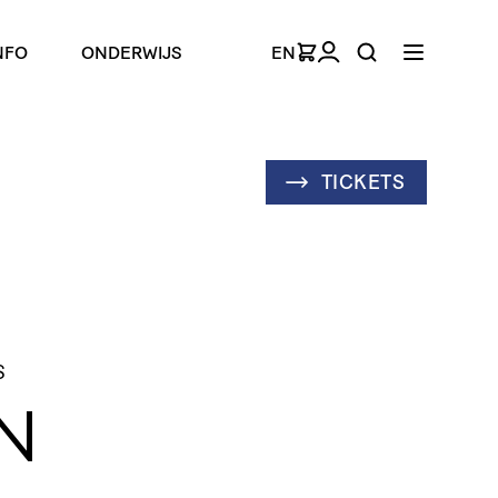
NFO
ONDERWIJS
EN
TICKETS
S
N