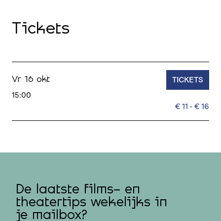
Tickets
TICKETS
Vr 16 okt
15:00
€ 11 - € 16
De laatste films- en
theatertips wekelijks in
je mailbox?