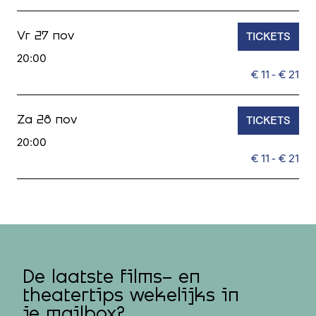
TICKETS
Vr 27 nov
20:00
€ 11 - € 21
TICKETS
Za 28 nov
20:00
€ 11 - € 21
De laatste films- en
theatertips wekelijks in
je mailbox?