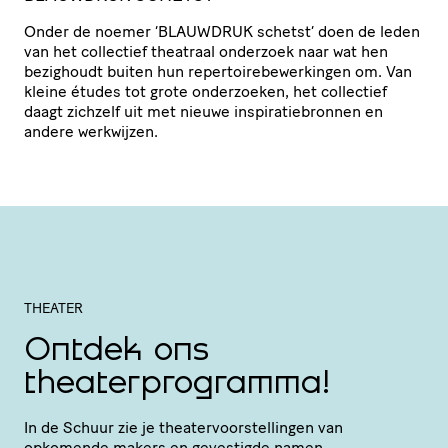
Onder de noemer
‘
BLAUWDRUK
schetst’ doen de leden
van het collectief theatraal onderzoek naar wat hen
bezighoudt buiten hun reper­toi­re­be­wer­kingen om. Van
kleine études tot grote onderzoeken, het collectief
daagt zichzelf uit met nieuwe inspi­ra­tie­bronnen en
andere werkwijzen.
THEATER
Ontdek ons
theaterprogramma!
In de Schuur zie je thea­ter­voor­stel­lingen van
opkomende makers en gevestigde namen.