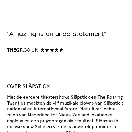
“
b
“Amazing is an understatement”
c
d
THEQR.CO.UK
O
OVER SLÄPSTICK
Met de eerdere thea­ter­shows Släpstick en The Roaring
Twenties maakten de vijf muzikale clowns van Släpstick
nationaal en inter­na­ti­o­naal furore. Met uitver­kochte
zalen van Nederland tot Nieuw Zeeland, ovationeel
applaus en een prij­zen­regen als resultaat. Släpstick’s
nieuwe show Schërzo vierde haar wereld­pre­mière in