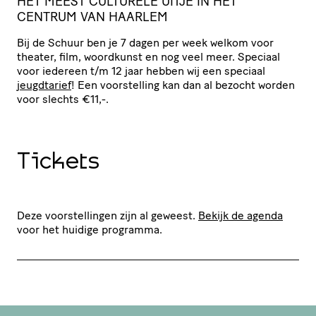
HET
MEEST
CULTURELE
UITJE
IN
HET
CENTRUM
VAN
HAARLEM
Bij de Schuur ben je 7 dagen per week welkom voor
theater, film, woordkunst en nog veel meer. Speciaal
voor iedereen t/​m 12 jaar hebben wij een speciaal
jeugdtarief
! Een voor­stel­ling kan dan al bezocht worden
voor slechts €11,-.
Tickets
Deze voorstellingen zijn al geweest.
Bekijk de agenda
voor het huidige programma.