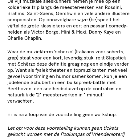
De vijf muzikale alleskunners nemen je mee op een
kolderieke trip langs de meesterwerken van Rossini,
Brahms, Saint-Saëns, Gershwin en vele andere illustere
componisten. Op onnavolgbare wijze (be)speelt het
vijftal de grote klassiekers en eert en passant comedy-
helden als Victor Borge, Mini & Maxi, Danny Kaye en
Charlie Chaplin.
Waar de muziekterm ‘scherzo’ (Italiaans voor scherts,
grap) staat voor een kort, levendig stuk, rekt Släpstick
met Schërzo deze definitie graag nog een eindje verder
op. Want als fysiek theater en topmuzikanten met veel
gevoel voor timing en humor samenkomen, kun je een
jodelende Schubert in een buikspreek-battle met
Beethoven, een snelheidsduivel op de contrabas en
natuurlijk de ’21 meesterwerken in 1 minuut’
verwachten.
Er is na afloop van de voorstelling geen workshop.
Let op: voor deze voorstelling kunnen geen tickets
gekocht worden met de Podiumpas of Vriendenloterij