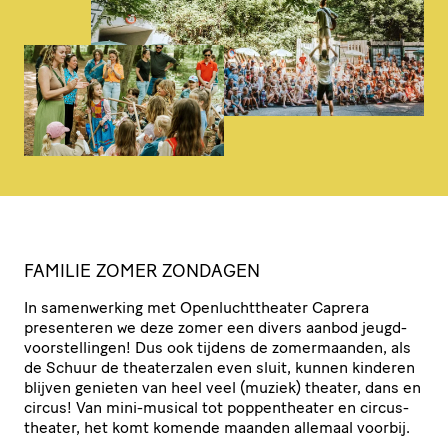
FAMILIE ZOMER ZONDAGEN
In samen­wer­king met Open­lucht­the­ater Caprera
presenteren we deze zomer een divers aanbod jeugd­
voor­stel­lingen! Dus ook tijdens de zomer­maanden, als
de Schuur de thea­ter­zalen even sluit, kunnen kinderen
blijven genieten van heel veel (muziek) theater, dans en
circus! Van mini-musical tot poppen­the­ater en circus­
the­ater, het komt komende maanden allemaal voorbij.