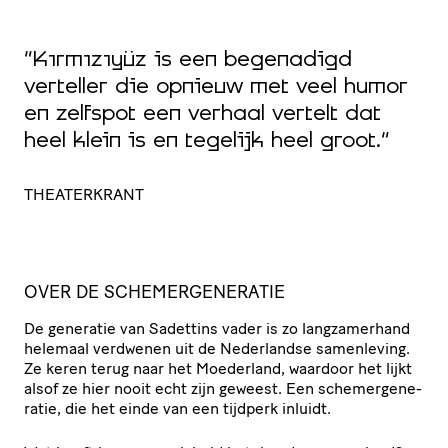
“
“Kırmızıyüz is een begenadigd
p
verteller die opnieuw met veel humor
o
en zelfspot een verhaal vertelt dat
v
heel klein is en tegelijk heel groot.”
z
THEATERKRANT
V
OVER DE SCHEMERGENERATIE
De generatie van Sadettins vader is zo lang­za­mer­hand
helemaal verdwenen uit de Nederlandse samenleving.
Ze keren terug naar het Moederland, waardoor het lijkt
alsof ze hier nooit echt zijn geweest. Een sche­mer­ge­ne­
ratie, die het einde van een tijdperk inluidt.