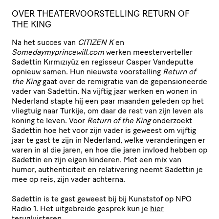
OVER THEATERVOORSTELLING RETURN OF
THE KING
Na het succes van
CITIZEN K
en
Somedaymyprincewill.com
werken meesterverteller
Sadettin Kırmızıyüz en regisseur Casper Vandeputte
opnieuw samen. Hun nieuwste voorstelling
Return of
the King
gaat over de remigratie van de gepensioneerde
vader van Sadettin. Na vijftig jaar werken en wonen in
Nederland stapte hij een paar maanden geleden op het
vliegtuig naar Turkije, om daar de rest van zijn leven als
koning te leven. Voor
Return of the King
onderzoekt
Sadettin hoe het voor zijn vader is geweest om vijftig
jaar te gast te zijn in Nederland, welke veranderingen er
waren in al die jaren, en hoe die jaren invloed hebben op
Sadettin en zijn eigen kinderen. Met een mix van
humor, authenticiteit en relativering neemt Sadettin je
mee op reis, zijn vader achterna.
Sadettin is te gast geweest bij bij Kunststof op NPO
Radio 1. Het uitgebreide gesprek kun je
hier
terugluisteren.