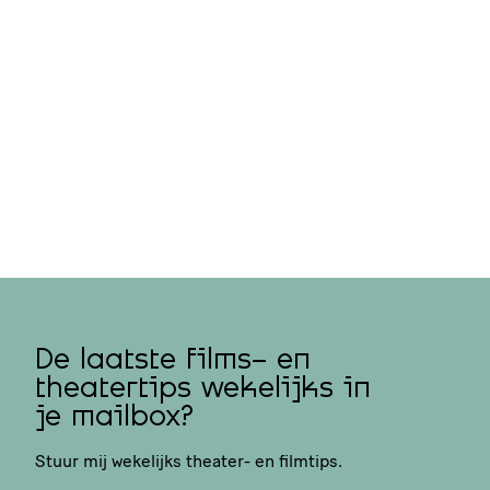
De laatste films- en
theatertips wekelijks in
je mailbox?
Stuur mij wekelijks theater- en filmtips.