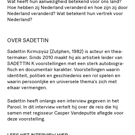
Wat heeft hun aanwe­zig­heid betekend voor ons land?
Hoe hebben zij Nederland veranderd en hoe zijn zij door
Nederland veranderd? Wat betekent hun vertrek voor
Nederland?
OVER SADETTIN
Sadettin Kırmızıyüz (Zutphen, 1982) is acteur en thea­
ter­maker. Sinds 2010 maakt hij als artistiek leider van
SADETTIN
K voor­stel­lingen met een sterk auto­bi­o­gra­
fisch en documentair karakter. Voor­stel­lingen waarin
identiteit, politiek en geschie­denis een rol spelen en
waarin persoon­lijke en universele thema’s zich met
elkaar vermengen.
Sadettin heeft onlangs een interview gegeven in het
Parool. In dit interview vertelt hij over de reis die hij
samen met regisseur Casper Vandeputte aflegde voor
deze voorstelling.