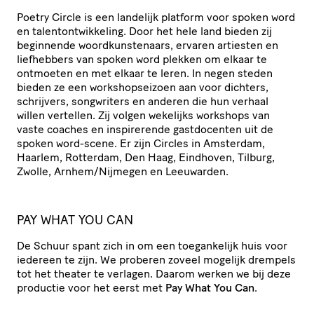
Poetry Circle is een landelijk platform voor spoken word
en talen­t­ont­wik­ke­ling. Door het hele land bieden zij
beginnende woord­kun­ste­naars, ervaren artiesten en
liefhebbers van spoken word plekken om elkaar te
ontmoeten en met elkaar te leren. In negen steden
bieden ze een work­shop­sei­zoen aan voor dichters,
schrijvers, songwriters en anderen die hun verhaal
willen vertellen. Zij volgen wekelijks workshops van
vaste coaches en inspi­re­rende gast­do­centen uit de
spoken word-scene. Er zijn Circles in Amsterdam,
Haarlem, Rotterdam, Den Haag, Eindhoven, Tilburg,
Zwolle, Arnhem/​Nijmegen en Leeuwarden.
PAY WHAT YOU CAN
De Schuur spant zich in om een toegan­ke­lijk huis voor
iedereen te zijn. We proberen zoveel mogelijk drempels
tot het theater te verlagen. Daarom werken we bij deze
productie voor het eerst met
Pay What You Can
.