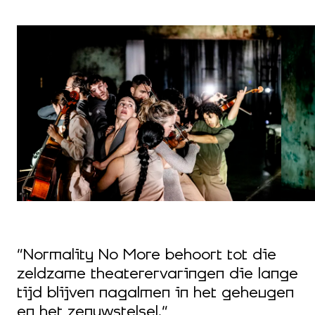
“Normality No More behoort tot die
“
zeldzame theaterervaringen die lange
N
tijd blijven nagalmen in het geheugen
d
en het zenuwstelsel.”