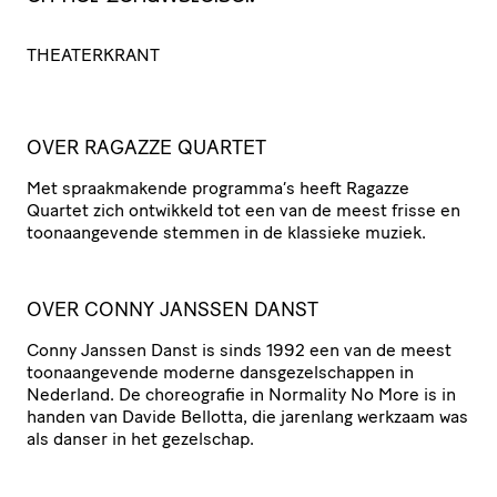
T
THEATERKRANT
OVER RAGAZZE QUARTET
Met spraak­ma­kende programma’s heeft Ragazze
Quartet zich ontwikkeld tot een van de meest frisse en
toon­aan­ge­vende stemmen in de klassieke muziek.
OVER CONNY JANSSEN DANST
Conny Janssen Danst is sinds 1992 een van de meest
toon­aan­ge­vende moderne dans­ge­zel­schappen in
Nederland. De chore­o­grafie in Normality No More is in
handen van Davide Bellotta, die jarenlang werkzaam was
als danser in het gezelschap.