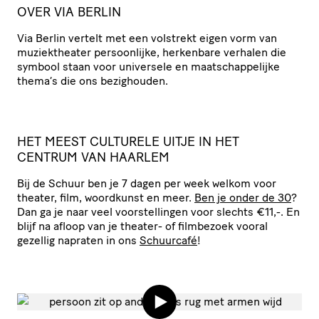
OVER VIA BERLIN
Via Berlin vertelt met een volstrekt eigen vorm van
muziek­the­ater persoon­lijke, herkenbare verhalen die
symbool staan voor universele en maat­schap­pe­lijke
thema’s die ons bezighouden.
HET
MEEST
CULTURELE
UITJE
IN
HET
CENTRUM
VAN
HAARLEM
Bij de Schuur ben je 7 dagen per week welkom voor
theater, film, woordkunst en meer.
Ben je onder de 30
?
Dan ga je naar veel voor­stel­lingen voor slechts €11,-. En
blijf na afloop van je theater- of filmbezoek vooral
gezellig napraten in ons
Schuurcafé
!