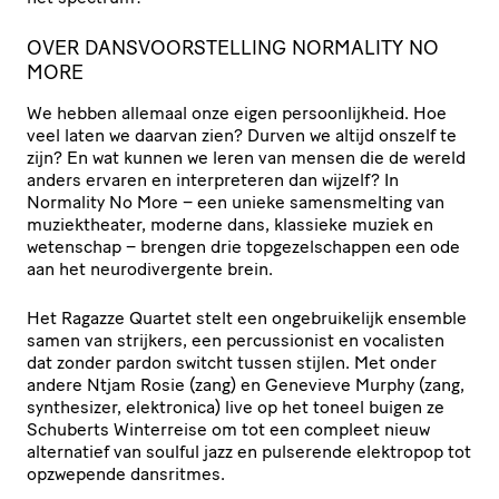
OVER DANSVOORSTELLING NORMALITY NO
MORE
We hebben allemaal onze eigen persoonlijkheid. Hoe
veel laten we daarvan zien? Durven we altijd onszelf te
zijn? En wat kunnen we leren van mensen die de wereld
anders ervaren en interpreteren dan wijzelf? In
Normality No More – een unieke samensmelting van
muziektheater, moderne dans, klassieke muziek en
wetenschap – brengen drie topgezelschappen een ode
aan het neurodivergente brein.
Het Ragazze Quartet stelt een ongebruikelijk ensemble
samen van strijkers, een percussionist en vocalisten
dat zonder pardon switcht tussen stijlen. Met onder
andere Ntjam Rosie (zang) en Genevieve Murphy (zang,
synthesizer, elektronica) live op het toneel buigen ze
Schuberts Winterreise om tot een compleet nieuw
alternatief van soulful jazz en pulserende elektropop tot
opzwepende dansritmes.