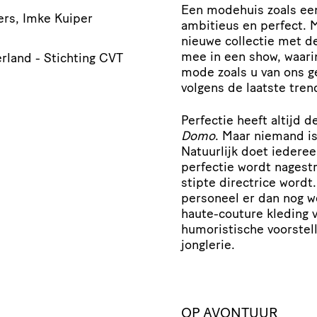
Een modehuis zoals een 
gers, Imke Kuiper
ambitieus en perfect.
nieuwe collectie met d
mee in een show, waari
rland - Stichting CVT
mode zoals u van ons g
volgens de laatste tren
Perfectie heeft altijd
Domo
. Maar niemand is
Natuurlijk doet iederee
perfectie wordt nagestr
stipte directrice wordt.
personeel er dan nog w
haute-couture kleding vl
humoristische voorstell
jonglerie.
OP AVONTUUR