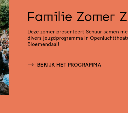
Familie Zomer 
Deze zomer presenteert Schuur samen me
divers jeugd­pro­gramma in Open­lucht­the­at
Bloemendaal!
BEKIJK HET PROGRAMMA