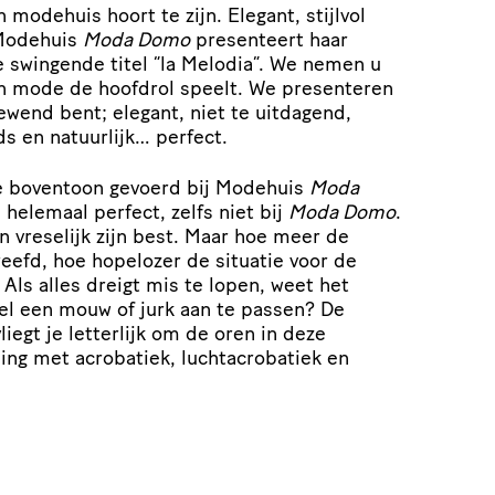
modehuis hoort te zijn. Elegant, stijlvol
 Modehuis
Moda Domo
presenteert haar
e swingende titel “la Melodia”. We nemen u
n mode de hoofdrol speelt. We presenteren
ewend bent; elegant, niet te uitdagend,
ds en natuurlijk… perfect.
 de boventoon gevoerd bij Modehuis
Moda
 helemaal perfect, zelfs niet bij
Moda Domo
.
n vreselijk zijn best. Maar hoe meer de
eefd, hoe hopelozer de situatie voor de
 Als alles dreigt mis te lopen, weet het
el een mouw of jurk aan te passen? De
iegt je letterlijk om de oren in deze
ing met acrobatiek, luchtacrobatiek en