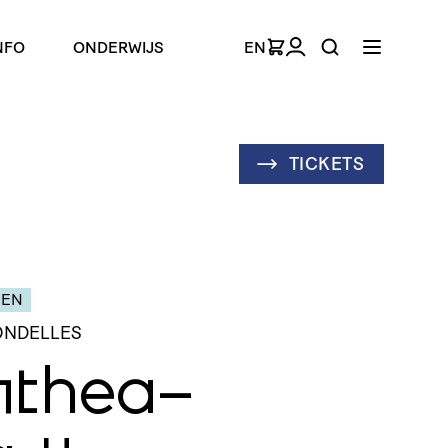
NFO
ONDERWIJS
EN
TICKETS
GEN
ONDELLES
­the­a­