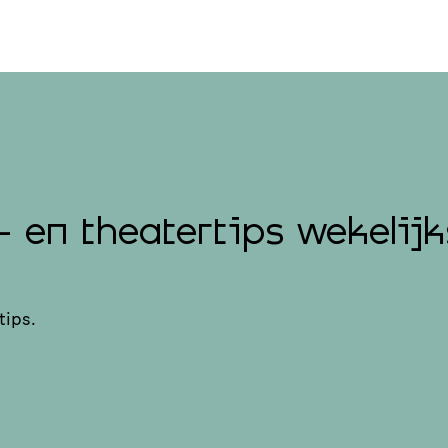
- en theatertips wekelijk
tips.