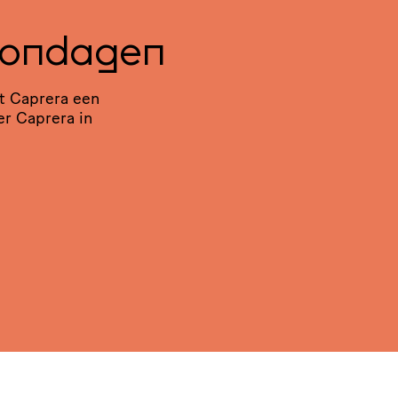
Zondagen
t Caprera een
er Caprera in