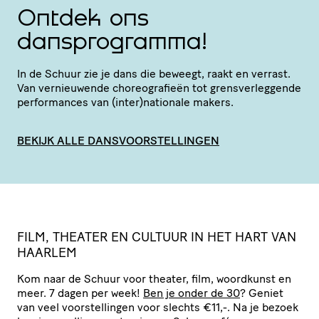
Ontdek ons
dansprogramma!
In de Schuur zie je dans die beweegt, raakt en verrast.
Van vernieu­wende chore­o­gra­fieën tot grens­ver­leg­gende
perfor­mances van (inter)nationale makers.
BEKIJK ALLE DANSVOORSTELLINGEN
F
ILM, THEATER EN CULTUUR IN HET HART VAN
HAARLEM
Kom naar de Schuur voor theater, film, woordkunst en
meer. 7 dagen per week!
Ben je onder de 30
? Geniet
van veel voor­stel­lingen voor slechts €11,-. Na je bezoek