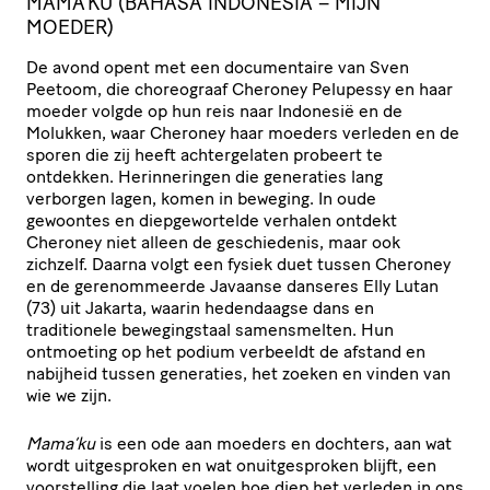
MAMA’KU (BAHASA INDONESIA – MIJN
MOEDER)
De avond opent met een documentaire van Sven
Peetoom, die choreograaf Cheroney Pelupessy en haar
moeder volgde op hun reis naar Indonesië en de
Molukken, waar Cheroney haar moeders verleden en de
sporen die zij heeft achtergelaten probeert te
ontdekken. Herinneringen die generaties lang
verborgen lagen, komen in beweging. In oude
gewoontes en diepgewortelde verhalen ontdekt
Cheroney niet alleen de geschiedenis, maar ook
zichzelf. Daarna volgt een fysiek duet tussen Cheroney
en de gerenommeerde Javaanse danseres Elly Lutan
(73) uit Jakarta, waarin hedendaagse dans en
traditionele bewegingstaal samensmelten. Hun
ontmoeting op het podium verbeeldt de afstand en
nabijheid tussen generaties, het zoeken en vinden van
wie we zijn.
Mama’ku
is een ode aan moeders en dochters, aan wat
wordt uitgesproken en wat onuitgesproken blijft, een
voorstelling die laat voelen hoe diep het verleden in ons