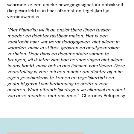
waarmee ze een unieke bewe­gings­sig­na­tuur ontwikkelt
die geworteld is in haar afkomst en tege­lij­ker­tijd
vernieuwend is
“
Met Mama’ku wil ik de onzichtbare lijnen tussen
moeder en dochter tastbaar maken. Het is een
zoektocht naar wat wordt doorgegeven, niet alleen in
woorden, maar in stiltes, gebaren en onuit­ge­sproken
verhalen. Door dans en docu­men­taire samen te
brengen, wil ik laten zien hoe herin­ne­ringen niet alleen
in ons hoofd, maar ook in ons lichaam voortleven. Deze
voor­stel­ling is voor mij een manier om dichter bij mijn
eigen geschie­denis te komen en tege­lij­ker­tijd een
gedeeld gevoel van herkenning te creëren voor
anderen. Want uitein­de­lijk dragen we allemaal een deel
van onze moeders met ons mee.”
- Cheroney Pelupessy