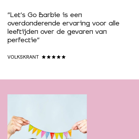
“Let’s Go Barbie is een
“
overdonderende ervaring voor alle
l
leeftijden over de gevaren van
d
perfectie”
K
VOLKSKRANT