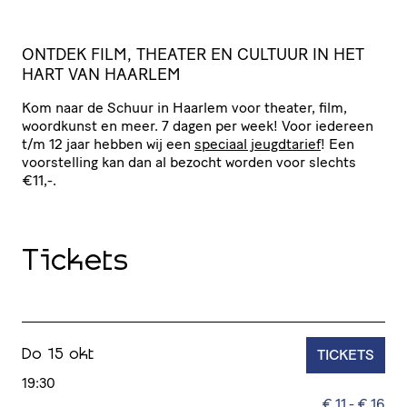
ONTDEK
FILM
,
THEATER
EN
CULTUUR
IN
HET
HART
VAN
HAARLEM
Kom naar de Schuur in Haarlem voor theater, film,
woordkunst en meer. 7 dagen per week! Voor iedereen
t/​m 12 jaar hebben wij een
speciaal jeugdtarief
! Een
voor­stel­ling kan dan al bezocht worden voor slechts
€11,-.
Tickets
TICKETS
Do 15 okt
19:30
€ 11 - € 16