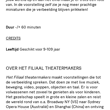
van. In de voorstelling zelf zie je nog meer prachtige
miniaturen die je verbeelding blijven prikkelen!
Duur
-/+ 60 minuten
CREDITS
Leeftijd
Geschikt voor 9-109 jaar
OVER HET FILIAAL THEATERMAKERS
Het Filiaal thea­ter­ma­kers
maakt voor­stel­lingen die tot
de verbeelding spreken. Dat doen ze met live muziek,
beweging, video, poppen, objecten en taal. Er is voor
volwassenen net zoveel te genieten als voor kinderen.
Het gezelschap speelt in grote en kleine zalen en reist
de wereld rond van o.a. Broadway
NY
(
VS
) naar Sydney
Opera House (Australië) en Shanghai (China) en ontving