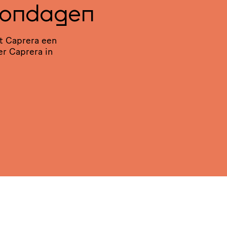
Zondagen
t Caprera een
er Caprera in