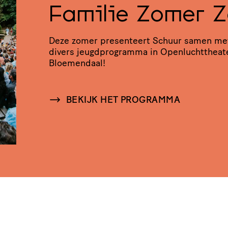
Familie Zomer 
Deze zomer presenteert Schuur samen me
divers jeugd­pro­gramma in Open­lucht­the­at
Bloemendaal!
BEKIJK HET PROGRAMMA