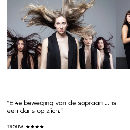
“
f
“Elke beweging van de sopraan ... is
e
een dans op zich.”
o
b
TROUW