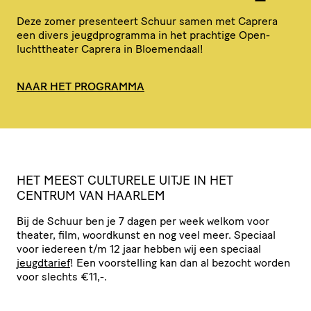
Deze zomer presenteert Schuur samen met Caprera
een divers jeugd­pro­gramma in het prachtige Open­
lucht­the­ater Caprera in Bloemendaal!
NAAR HET PROGRAMMA
HET
MEEST
CULTURELE
UITJE
IN
HET
CENTRUM
VAN
HAARLEM
Bij de Schuur ben je 7 dagen per week welkom voor
theater, film, woordkunst en nog veel meer. Speciaal
voor iedereen t/​m 12 jaar hebben wij een speciaal
jeugdtarief
! Een voor­stel­ling kan dan al bezocht worden
voor slechts €11,-.