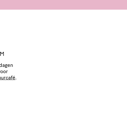
EM
 dagen
voor
urcafé
.