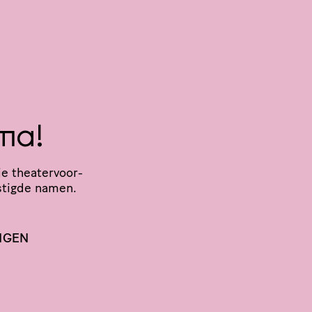
ma!
e thea­ter­voor­
stigde namen.
NGEN