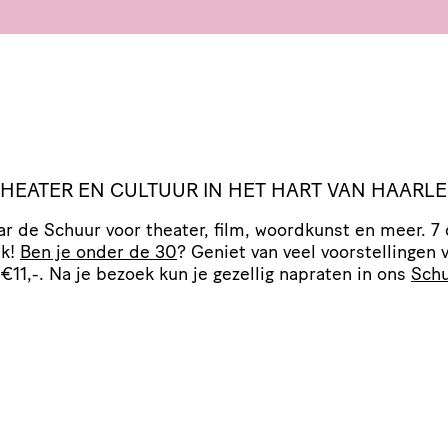
 THEATER EN CULTUUR IN HET HART VAN HAARL
r de Schuur voor theater, film, woordkunst en meer. 7
ek!
Ben je onder de 30
? Geniet van veel voor­stel­lingen 
 €11,-. Na je bezoek kun je gezellig napraten in ons
Schu