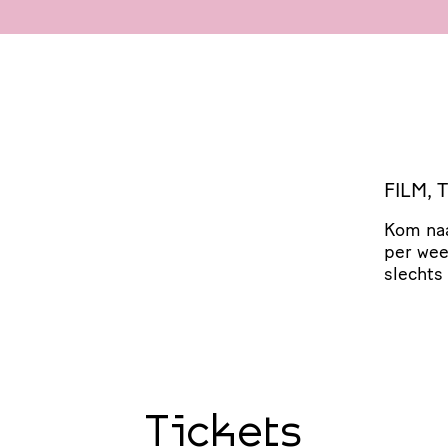
FILM,
Kom naa
per we
slechts
Tickets