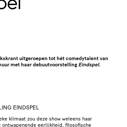
pel
lkskrant uitgeroepen tot hét comedytalent van
huur met haar debuutvoorstelling
Eindspel
.
LING EINDSPEL
ieke klimaat zou deze show weleens haar
t ontwapenende eerlijkheid, filosofische