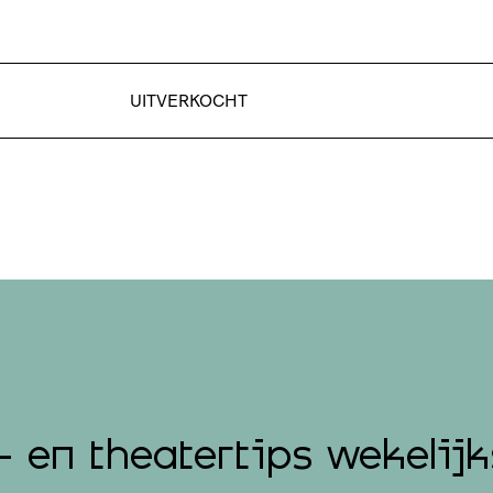
UITVERKOCHT
- en theatertips wekelijk