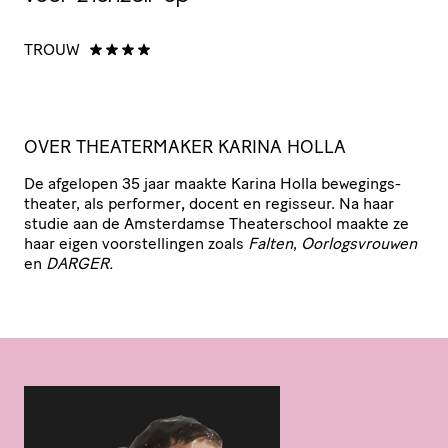
TROUW
N
OVER THEA­TER­MAKER KARINA HOLLA
De afgelopen 35 jaar maakte Karina Holla bewe­gings­
the­ater, als performer
,
docent en regisseur. Na haar
studie aan de Amsterdamse Thea­ter­school maakte ze
haar eigen voor­stel­lingen zoals
Falten
,
Oorlogs­vrouwen
en
DARGER
.