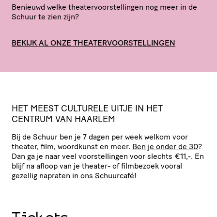
Benieuwd welke thea­ter­voor­stel­lingen nog meer in de
Schuur te zien zijn?
BEKIJK AL ONZE THEATERVOORSTELLINGEN
HET
MEEST
CULTURELE
UITJE
IN
HET
CENTRUM
VAN
HAARLEM
Bij de Schuur ben je 7 dagen per week welkom voor
theater, film, woordkunst en meer.
Ben je onder de 30
?
Dan ga je naar veel voor­stel­lingen voor slechts €11,-. En
blijf na afloop van je theater- of filmbezoek vooral
gezellig napraten in ons
Schuurcafé
!