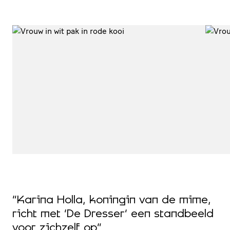
“Karina Holla, koningin van de mime,
“
richt met ‘De Dresser’ een standbeeld
K
voor zichzelf op”
k