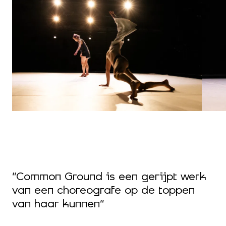
en
“
d
d,
“Common Ground is een gerijpt werk
z
van een choreografe op de toppen
t
van haar kunnen”
s
g