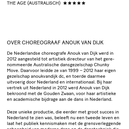
THE AGE (AUSTRALISCH)
D
OVER CHOREOGRAAF ANOUK VAN DIJK
De Nederlandse choreografe Anouk van Dijk werd in
2012 aangesteld tot artistiek directeur van het gere­
nom­meerde Austra­li­sche dans­ge­zel­schap Chunky
Move. Daarvoor leidde ze van 1999 – 2012 haar eigen
gezelschap anou­kvan­dijk dc, en toerde daarmee
uitvoerig door Nederland en inter­na­ti­o­naal. Bij haar
vertrek uit Nederland in 2012 werd Anouk van Dijk
bekroond met de Gouden Zwaan, voor haar artistieke
en academische bijdrage aan de dans in Nederland.
Deze unieke productie, die eerder met groot succes in
Nederland te zien was, beleeft nu een tweede leven en
laat het publiek kennismaken met de grens­ver­leg­gende