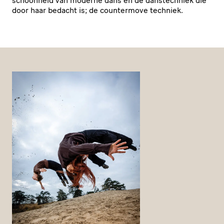
schoonheid van moderne dans en de dans­tech­niek die
door haar bedacht is; de countermove techniek.