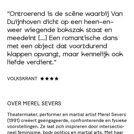
,
“Ontroerend is de scène waarbij Van
“
Duijnhoven dicht op een heen-en-
w
e
weer wiegende bokszak staat en
e
meedeint [...] Een romantische dans
d
m
met een object dat voortdurend
m
klappen opvangt, maar kennelijk ook
g
liefde verdient.”
s
VOLKSKRANT
T
OVER MEREL SEVERS
Thea­ter­maker, performer en martial artist Merel Severs
(1991) creëert geën­ga­geerde, confron­te­rende en fysieke
voor­stel­lingen. Ze laat zich inspireren door inter­sec­ti­o­
neel feminisme, body politics en martial arts. Met haar