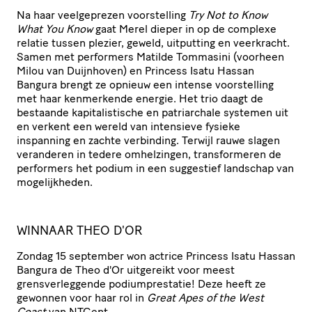
Na haar veelgeprezen voorstelling
Try Not to Know
What You Know
gaat Merel dieper in op de complexe
relatie tussen plezier, geweld, uitputting en veerkracht.
Samen met performers Matilde Tommasini (voorheen
Milou van Duijnhoven) en Princess Isatu Hassan
Bangura brengt ze opnieuw een intense voorstelling
met haar kenmerkende energie. Het trio daagt de
bestaande kapitalistische en patriarchale systemen uit
en verkent een wereld van intensieve fysieke
inspanning en zachte verbinding. Terwijl rauwe slagen
veranderen in tedere omhelzingen, transformeren de
performers het podium in een suggestief landschap van
mogelijkheden.
WINNAAR THEO D'OR
Zondag 15 september won actrice Princess Isatu Hassan
Bangura de Theo d'Or uitgereikt voor meest
grensverleggende podiumprestatie! Deze heeft ze
gewonnen voor haar rol in
Great Apes of the West
Coast
van NTGent.