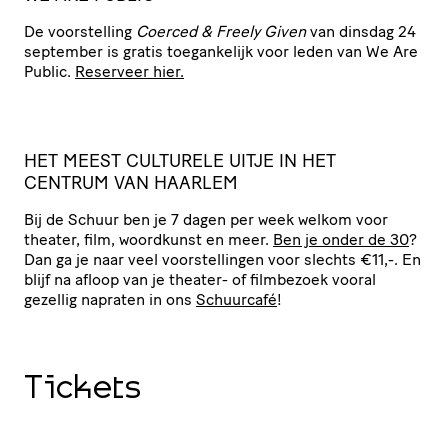
De voor­stel­ling
Coerced
&
Freely Given
van dinsdag 24
september is gratis toegan­ke­lijk voor leden van We Are
Public.
Reserveer hier.
HET
MEEST
CULTURELE
UITJE
IN
HET
CENTRUM
VAN
HAARLEM
Bij de Schuur ben je 7 dagen per week welkom voor
theater, film, woordkunst en meer.
Ben je onder de 30
?
Dan ga je naar veel voor­stel­lingen voor slechts €11,-. En
blijf na afloop van je theater- of filmbezoek vooral
gezellig napraten in ons
Schuurcafé
!
Tickets