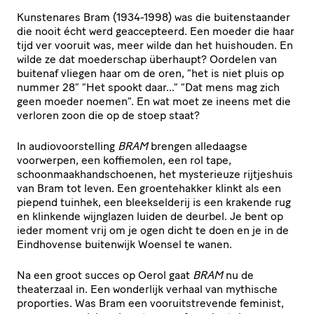
Kunstenares Bram (1934-1998) was die buitenstaander
die nooit écht werd geaccepteerd. Een moeder die haar
tijd ver vooruit was, meer wilde dan het huishouden. En
wilde ze dat moederschap überhaupt? Oordelen van
buitenaf vliegen haar om de oren, “het is niet pluis op
nummer 28” “Het spookt daar…” “Dat mens mag zich
geen moeder noemen”. En wat moet ze ineens met die
verloren zoon die op de stoep staat?
In audiovoorstelling
BRAM
brengen alledaagse
voorwerpen, een koffiemolen, een rol tape,
schoonmaakhandschoenen, het mysterieuze rijtjeshuis
van Bram tot leven. Een groentehakker klinkt als een
piepend tuinhek, een bleekselderij is een krakende rug
en klinkende wijnglazen luiden de deurbel. Je bent op
ieder moment vrij om je ogen dicht te doen en je in de
Eindhovense buitenwijk Woensel te wanen.
Na een groot succes op Oerol gaat
BRAM
nu de
theaterzaal in. Een wonderlijk verhaal van mythische
proporties. Was Bram een vooruitstrevende feminist,