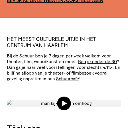
BEKIJK AL ONZE THEATERVOORSTELLINGEN
HET
MEEST
CULTURELE
UITJE
IN
HET
CENTRUM
VAN
HAARLEM
Bij de Schuur ben je 7 dagen per week welkom voor
theater, film, woordkunst en meer.
Ben je onder de 30
?
Dan ga je naar veel voor­stel­lingen voor slechts €11,-. En
blijf na afloop van je theater- of filmbezoek vooral
gezellig napraten in ons
Schuurcafé
!