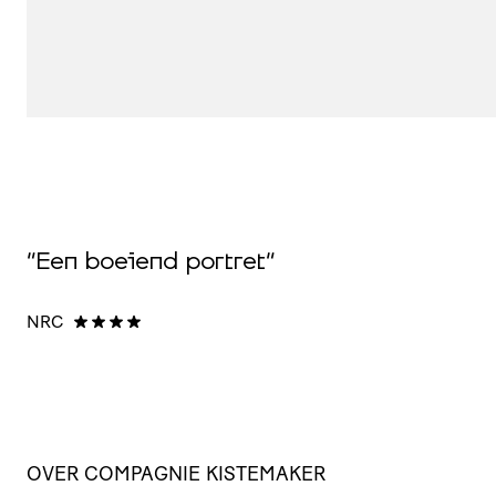
t
“
B
“Een boeiend portret”
t
o
NRC
m
T
OVER COMPAGNIE KISTEMAKER