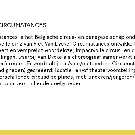
CIRCUM­STANCES
stances is het Belgische circus- en dans­ge­zel­schap on
eke leiding van Piet Van Dycke. Circum­stances ontwikkel
ert en verspreidt woordeloze, impactvolle circus- en 
el­lingen, waarbij Van Dycke als choreograaf samenwerkt
er­for­mers. Er wordt altijd in/​voor/​met andere Circum­
dig­heden) gecreëerd: locatie- en/​of thea­ter­voor­stel­li
erschil­lende circus­dis­ci­plines, met kinderen/​jongeren/​
, voor verschil­lende doelgroepen.