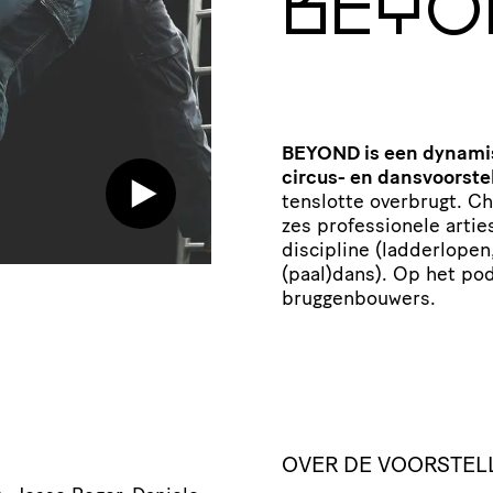
BEYO
BEYOND is een dynamis
circus- en dansvoorstel
tenslotte overbrugt. C
zes professionele artie
discipline (ladderlopen
(paal)dans). Op het po
bruggenbouwers.
OVER DE VOORSTEL