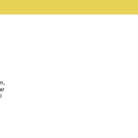
m,
ar
l