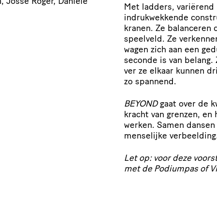
, Josse Roger, Daniele
Met ladders, variërend
indrukwekkende constru
kranen. Ze balanceren 
speelveld. Ze verkenn
wagen zich aan een ged
seconde is van belang.
ver ze elkaar kunnen dr
zo spannend.
BEYOND
gaat over de k
kracht van grenzen, en
werken. Samen dansen w
menselijke verbeelding
Let op: voor deze voors
met de Podiumpas of Vri