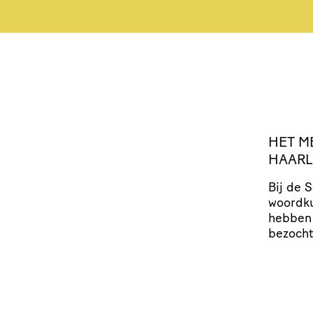
HET
M
HAAR
Bij de 
woordku
hebben 
bezocht