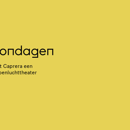
Zondagen
t Caprera een
n­lucht­the­ater