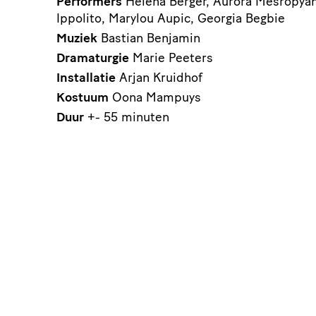
Performers
Helena Berger, Aurora Mesropyan
Ippolito, Marylou Aupic, Georgia Begbie
Muziek
Bastian Benjamin
Dramaturgie
Marie Peeters
Installatie
Arjan Kruidhof
Kostuum
Oona Mampuys
Duur
+- 55 minuten