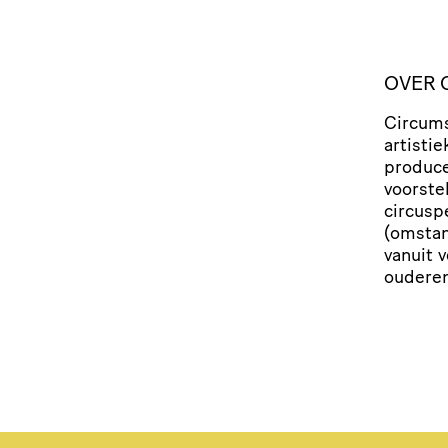
OVER 
Circum­
artisti
produce
voor­st
circus­p
(omstan­
vanuit v
ouderen