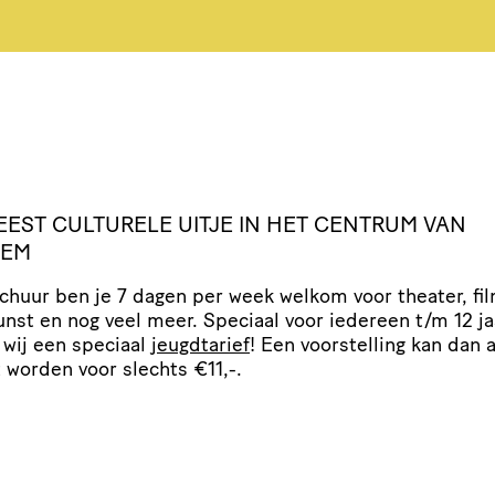
EEST
CULTURELE
UITJE
IN
HET
CENTRUM
VAN
LEM
Schuur ben je 7 dagen per week welkom voor theater, fil
nst en nog veel meer. Speciaal voor iedereen t/​m 12 ja
wij een speciaal
jeugdtarief
! Een voor­stel­ling kan dan a
 worden voor slechts €11,-.