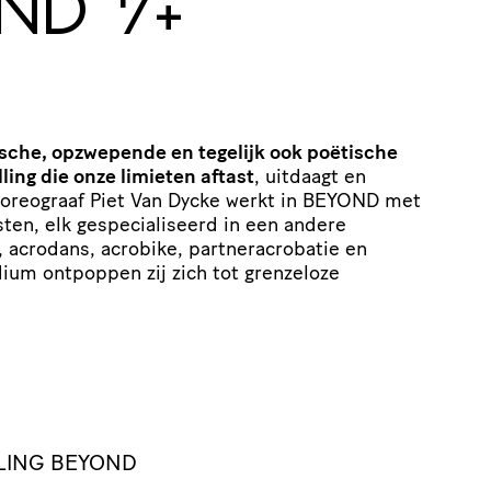
ND
7+
che, opzwepende en tegelijk ook poëtische
ling die onze limieten aftast
, uitdaagt en
horeograaf Piet Van Dycke werkt in BEYOND met
sten, elk gespecialiseerd in een andere
, acrodans, acrobike, partneracrobatie en
dium ontpoppen zij zich tot grenzeloze
LING BEYOND