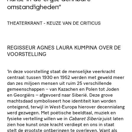
omstandigheden”
s
THEATERKRANT - KEUZE VAN DE CRITICUS
D
REGISSEUR AGNES LAURA KUMPINA OVER DE
VOOR­STEL­LING
‘
In deze voor­stel­ling staat de menselijke veerkracht
centraal: tussen 1930 en 1952 werden met geweld meer
dan zes miljoen mensen uit ruim 25 verschil­lende
gemeen­schappen – van Kazachen en Polen tot Joden
en Georgiërs – afgevoerd naar Siberië. Deze grove
machtsdaad symbo­li­seert hoe identiteit kan worden
onteigend, terwijl in West-Europa hierover decen­nia­lang
werd gezwegen. Met poëtische beeldtaal, muziek en
fysieke vertelling willen we in
Cabaret Siberia
juist laten
zien hoe kunst onze kracht verdiept en ons in staat
stelt de grootste ontberingen te overleven. Want als