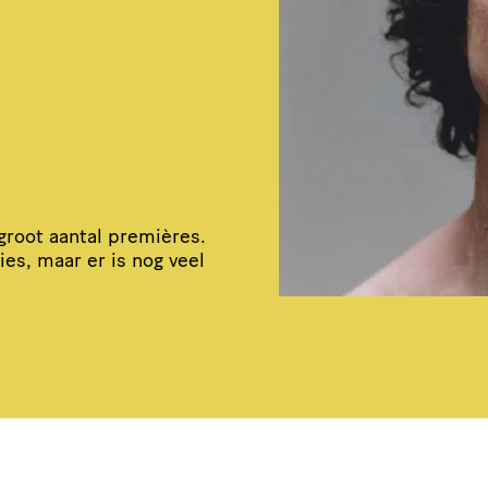
groot aantal premières.
ies
, maar er is nog veel