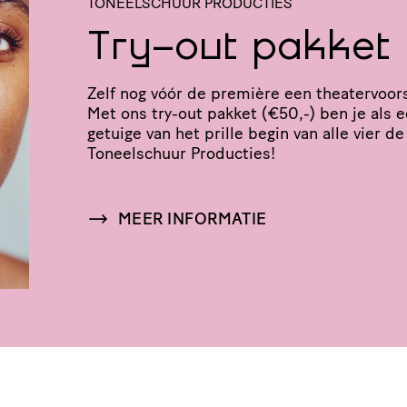
TONEELSCHUUR PRODUCTIES
Try-out pakket
Zelf nog vóór de première een thea­ter­voor­s
Met ons try-out pakket (€50,-) ben je als 
getuige van het prille begin van alle vier de
Toneel­schuur Producties!
MEER INFORMATIE