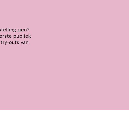
tel­ling zien?
eerste publiek
 try-outs van