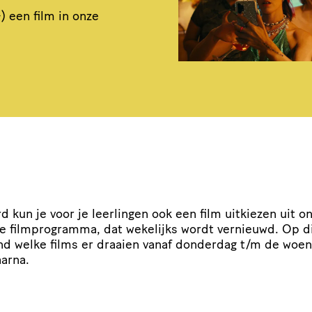
) een film in onze
d kun je voor je leerlingen ook een film uitkiezen uit o
re film­pro­gramma, dat wekelijks wordt vernieuwd. Op 
nd welke films er draaien vanaf donderdag t/​m de woe
arna.