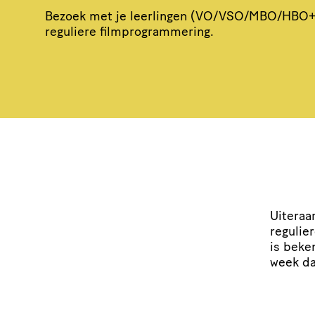
Bezoek met je leerlingen (
VO
/
VSO
/
MBO
/
HBO
+
reguliere filmprogrammering.
Uiteraar
regulie
is beke
week da