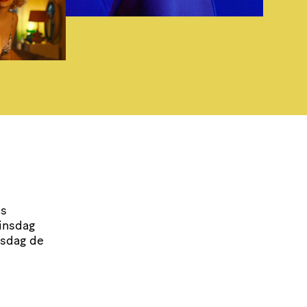
ns
dinsdag
nsdag de