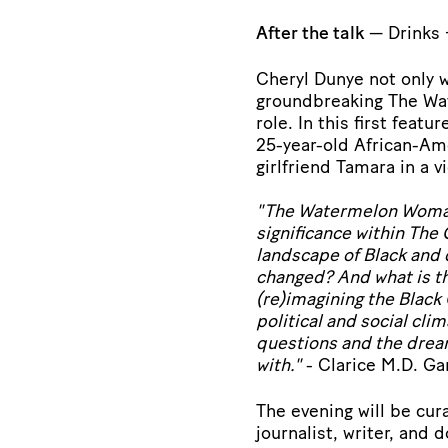
After the talk
— Drinks 
Cheryl Dunye not only w
groundbreaking The Wa
role. In this first featu
25-year-old African-Am
girlfriend Tamara in a v
"The Watermelon Woman c
significance within The
landscape of Black and
changed? And what is th
(re)imagining the Black
political and social cl
questions and the drea
with."
- Clarice M.D. Ga
The evening will be cu
journalist, writer, and