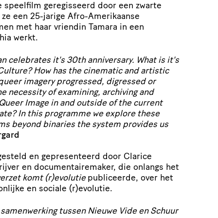
e speelfilm geregisseerd door een zwarte
t ze een 25-jarige Afro-Amerikaanse
men met haar vriendin Tamara in een
hia werkt.
elebrates it's 30th anniversary. What is it's
 Culture? How has the cinematic and artistic
 queer imagery progressed, digressed or
e necessity of examining, archiving and
 Queer Image in and outside of the current
imate? In this programme we explore these
ms beyond binaries the system provides us
rgard
esteld en gepresenteerd door Clarice
hrijver en documentairemaker, die onlangs het
erzet komt (r)evolutie
publiceerde, over het
lijke en sociale (r)evolutie.
 samenwerking tussen Nieuwe Vide en Schuur