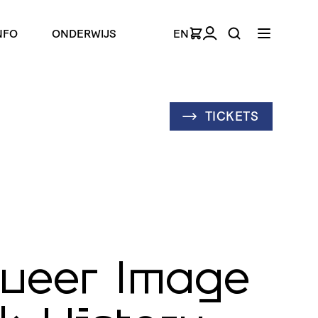
NFO
ONDERWIJS
EN
TICKETS
ueer Image