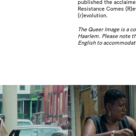
published the acclaime
Resistance Comes (R)ev
(r)evolution.
The Queer Image is a c
Haarlem.
Please note t
English to accommodate