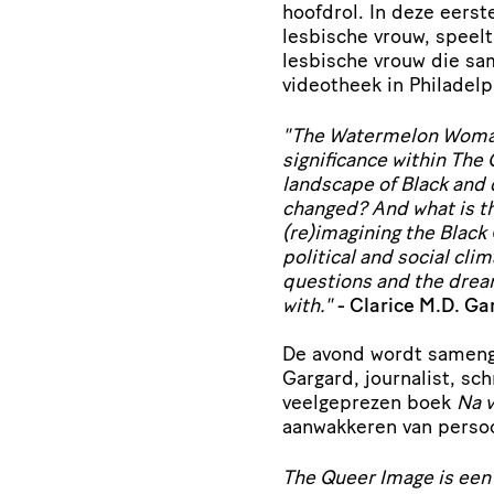
hoofdrol. In deze eerst
lesbische vrouw, speel
lesbische vrouw die sa
videotheek in Philadelp
"The Watermelon Woman c
significance within The
landscape of Black and
changed? And what is th
(re)imagining the Black
political and social cl
questions and the drea
with."
- Clarice M.D. Ga
De avond wordt sameng
Gargard, journalist, sc
veelgeprezen boek
Na v
aanwakkeren van persoon
The Queer Image is een