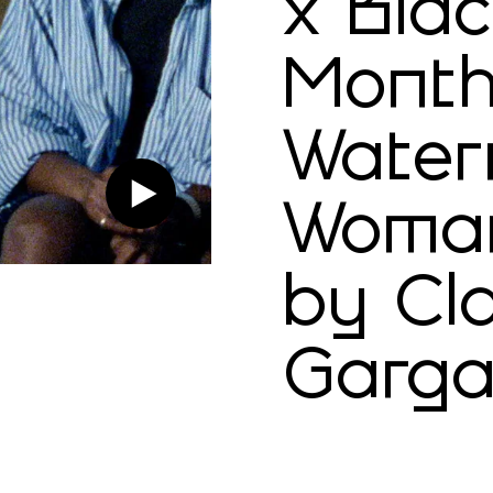
x Bla
Month
Water
Woman
by Cl
Garga