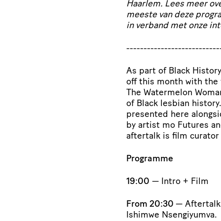
Haarlem. Lees meer over
meeste van deze progr
in verband met onze in
---------------------------
As part of Black Histo
off this month with th
The Watermelon Woman (
of Black lesbian history
presented here alongsid
by artist mo Futures an
aftertalk is film curat
Programme
19:00
— Intro + Film
From 20:30
— Aftertalk
Ishimwe Nsengiyumva.