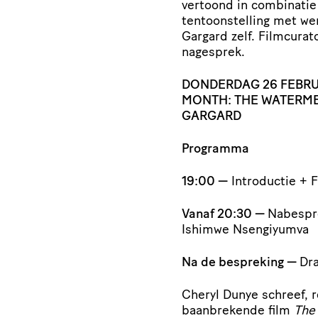
vertoond in combinati
tentoonstelling met we
Gargard zelf. Filmcurat
nagesprek.
DONDERDAG 26 FEBRUA
MONTH: THE WATERM
GARGARD
Programma
19:00 —
Introductie + 
Vanaf 20:30 —
Nabespre
Ishimwe Nsengiyumva
Na de bespreking —
Dra
Cheryl Dunye schreef, 
baanbrekende film
The