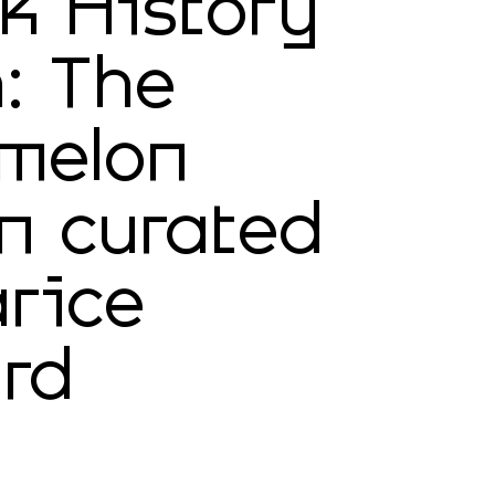
ck History
: The
melon
 curated
arice
rd