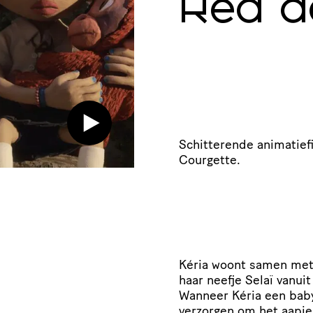
Red d
Schitterende animatief
Courgette.
Kéria woont samen met 
haar neefje Selaï vanui
Wanneer Kéria een baby
verzorgen om het aapje 