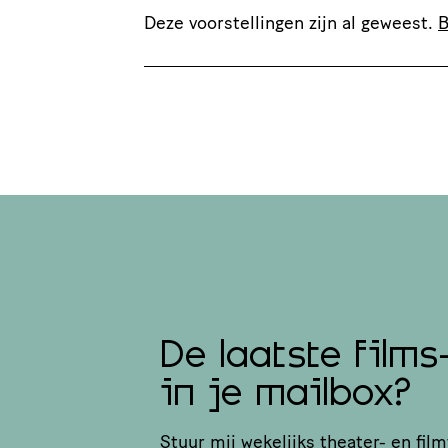
Deze voorstellingen zijn al geweest.
B
De laatste films
in je mailbox?
Stuur mij wekelijks theater- en film