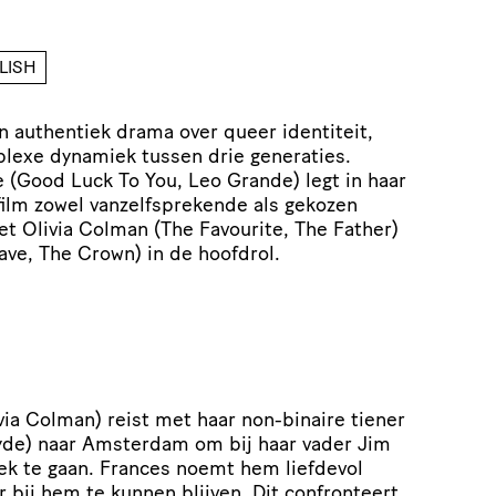
LISH
n authentiek drama over queer identiteit,
lexe dynamiek tussen drie generaties.
(Good Luck To You, Leo Grande) legt in haar
film zowel vanzelfsprekende als gekozen
et Olivia Colman (The Favourite, The Father)
ave, The Crown) in de hoofdrol.
ia Colman) reist met haar non-binaire tiener
de) naar Amsterdam om bij haar vader Jim
ek te gaan. Frances noemt hem liefdevol
 bij hem te kunnen blijven. Dit confronteert