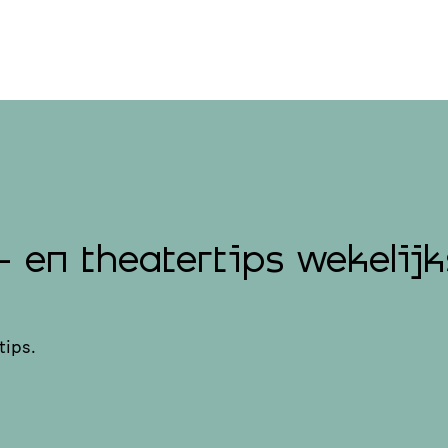
- en theatertips wekelijk
tips.