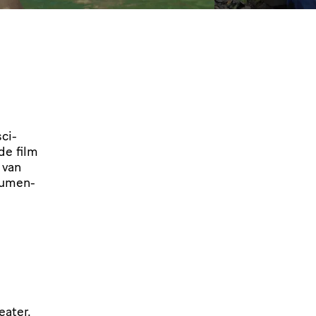
­ci­
de film
 van
cu­men­
eater.