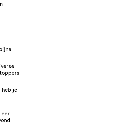
en
bijna
iverse
l­top­pers
d heb je
r een
avond