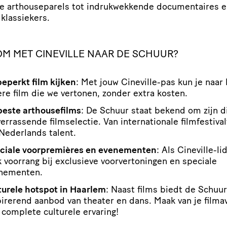
 arthou­se­pa­rels tot indruk­wek­kende docu­men­taires 
 klassiekers.
M MET CINEVILLE NAAR DE SCHUUR?
eperkt film kijken
: Met jouw Cineville-pas kun je naar 
ere film die we vertonen, zonder extra kosten.
este arthou­se­films
: De Schuur staat bekend om zijn d
errassende film­se­lectie. Van inter­na­ti­o­nale film­fes­ti­va
 Nederlands talent.
ciale voor­pre­mi­ères en evenementen
: Als Cineville-li
 voorrang bij exclusieve voor­ver­to­ningen en speciale
nementen.
turele hotspot in Haarlem
: Naast films biedt de Schuu
pirerend aanbod van theater en dans. Maak van je film
 complete culturele ervaring!