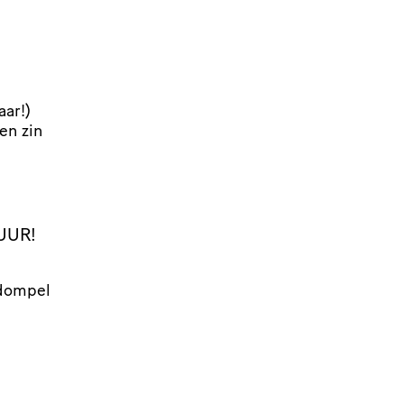
aar!)
en zin
UUR!
 dompel