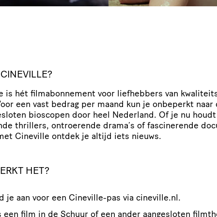
 CINEVILLE?
e is hét film­abon­ne­ment voor liefhebbers van kwali­teits
oor een vast bedrag per maand kun je onbeperkt naar 
esloten bioscopen door heel Nederland. Of je nu houdt
de thrillers, ontroerende drama’s of fasci­ne­rende do
met Cineville ontdek je altijd iets nieuws.
ERKT HET?
d je aan voor een Cineville-pas via
cineville​.nl
.
s een film in de Schuur of een ander aangesloten filmth