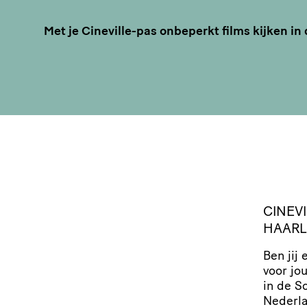
Met je Cineville-pas onbeperkt films kijken in
CINEVI
HAAR
Ben jij 
voor jo
in de S
Nederla