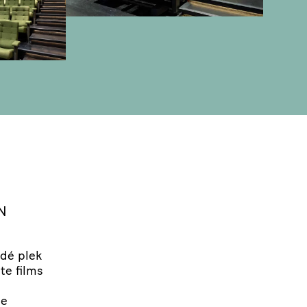
N
 dé plek
te films
de