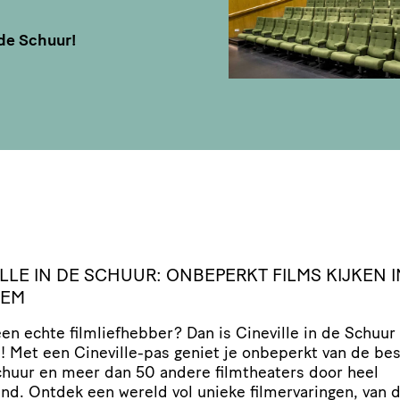
 de Schuur!
LLE IN DE SCHUUR: ONBEPERKT FILMS KIJKEN I
LEM
een echte film­lief­hebber? Dan is Cineville in de Schuur
u! Met een Cineville-pas geniet je onbeperkt van de bes
chuur en meer dan 50 andere film­the­a­ters door heel
nd. Ontdek een wereld vol unieke film­er­va­ringen, van 