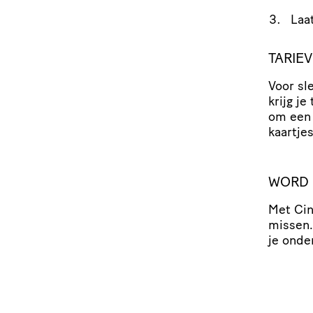
Laa
TARIE
Voor sl
krijg j
om een 
kaartje
WORD 
Met Cin
missen.
je onder