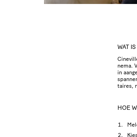
WAT IS
Cinevill
nema. V
in aang
spannen
taires, 
HOE W
Mel
Kie