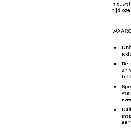
nieuwste
tijdloze
WAARO
Onb
ied
De b
en v
tot
Spe
vaak
eve
Cul
ins
een