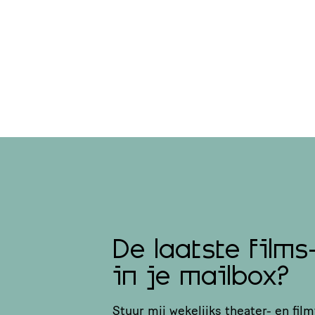
De laatste films
in je mailbox?
Stuur mij wekelijks theater- en film