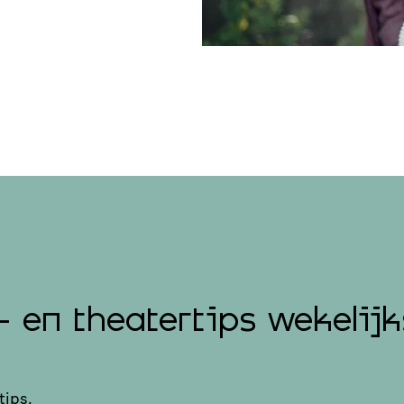
- en theatertips wekelijk
tips.