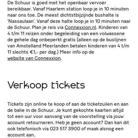
De Schuur is goed met het openbaar vervoer
bereikbaar. Vanaf Haarlem station loop je in 10 minuten
naar ons toe. De meest dichtst­bij­zijnde bushalte is
‘
Nassaulaan’. Vanaf deze halte loop je in 10 minuten naar
de Schuur. Plan je reis via
Connexxion​.nl
. Kinderen van
4 t/​m 11 reizen onder begeleiding van een volwassene
de gehele dag onbeperkt gratis (alleen op de buslijnen
van Amstelland Meerlanden betalen kinderen van 4 t/​m
11 slechts €1,- per dag.) Meer info op de
website van Connexxion
.
Verkoop tickets
Tickets zijn online te koop of aan de ticket­zuilen en aan
de balie in de Schuur. Je kunt gekochte kaarten altijd
tot een uur voor aanvang van de voor­stel­ling via jouw
account retourneren. Heb je geen account? Dan kan dit
ook telefonisch via 023 517 3900 of maak alsnog een
account aan.