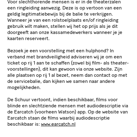
Voor slecht­ho­rende mensen is er in de thea­ter­zalen
een ringleiding aanwezig. Deze is op vertoon van een
geldig legi­ti­ma­tie­be­wijs bij de balie te verkrijgen.
Wanneer je van een rolstoel­plaats en/​of ringleiding
gebruik wilt maken, stellen wij het op prijs als je dit
doorgeeft aan onze kassa­me­de­wer­kers wanneer je je
kaarten reserveert.
Bezoek je een voor­stel­ling met een hulphond? In
verband met brand­vei­lig­heid adviseren wij je om een
ticket op rij 1 aan te schaffen (zowel bij film- als thea­ter­
voor­stel­lingen), dit kan gewoon via onze website. Zijn
alle plaatsen op rij 1 al bezet, neem dan contact op met
de servi­ce­balie, dan kijken we samen naar andere
moge­lijk­heden.
De Schuur vertoont, indien beschikbaar, films voor
blinde en slecht­ziende mensen met audio­de­scriptie via
de Earcatch (voorheen Watson) app. Op de website van
Earcatch staan de films waarbij audio­de­scriptie
beschikbaar is:
www​.earcatch​.nl