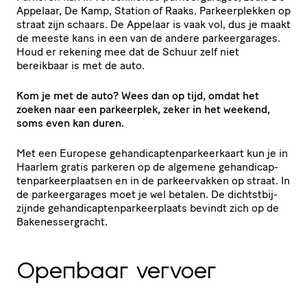
Appelaar, De Kamp, Station of Raaks. Parkeer­plekken op
straat zijn schaars. De Appelaar is vaak vol, dus je maakt
de meeste kans in een van de andere parkeer­ga­rages.
Houd er rekening mee dat de Schuur zelf niet
bereikbaar is met de auto.
Kom je met de auto? Wees dan op tijd, omdat het
zoeken naar een parkeerplek, zeker in het weekend,
soms even kan duren.
Met een Europese gehan­di­cap­ten­par­keer­kaart kun je in
Haarlem gratis parkeren op de algemene gehan­di­cap­
ten­par­keer­plaatsen en in de parkeer­vakken op straat. In
de parkeer­ga­rages moet je wel betalen. De dichtst­bij­
zijnde gehan­di­cap­ten­par­keer­plaats bevindt zich op de
Bakenessergracht.
Openbaar vervoer