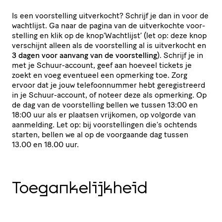
Is een voor­stel­ling uitverkocht? Schrijf je dan in voor de
wachtlijst. Ga naar de pagina van de uitver­kochte voor­
stel­ling en klik op de knop​‘Wachtlijst’ (let op: deze knop
verschijnt alleen als de voor­stel­ling al is uitverkocht en
3 dagen voor aanvang van de voor­stel­ling
). Schrijf je in
met je Schuur-account, geef aan hoeveel tickets je
zoekt en voeg eventueel een opmerking toe. Zorg
ervoor dat je jouw tele­foon­nummer hebt gere­gi­streerd
in je Schuur-account, of noteer deze als opmerking. Op
de dag van de voor­stel­ling bellen we tussen 13:00 en
18:00 uur als er plaatsen vrijkomen, op volgorde van
aanmelding. Let op: bij voor­stel­lingen die​‘s ochtends
starten, bellen we al op de voorgaande dag tussen
13.00 en 18.00 uur.
Toegan­ke­lijk­heid