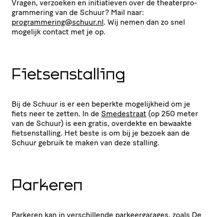
Vragen, verzoeken en initi­a­tieven over de thea­ter­pro­
gram­me­ring van de Schuur? Mail naar:
programmering@​schuur.​nl
. Wij nemen dan zo snel
mogelijk contact met je op.
Fiet­sen­stal­ling
Bij de Schuur is er een beperkte moge­lijk­heid om je
fiets neer te zetten. In de
Smedestraat
(op 250 meter
van de Schuur) is een gratis, overdekte en bewaakte
fiet­sen­stal­ling. Het beste is om bij je bezoek aan de
Schuur gebruik te maken van deze stalling.
Parkeren
Parkeren kan in verschil­lende parkeer­ga­rages, zoals De