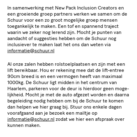
In samen­wer­king met New Pack Inclusion Creators en
een groeiende groep partners werken we samen om de
Schuur voor een zo groot mogelijke groep mensen
toegan­ke­lijk te maken. Een tof en spannend traject
waarin we zeker nog lerend zijn. Mocht je punten van
aandacht of suggesties hebben om de Schuur nog
inclusiever te maken laat het ons dan weten via
informatie@​schuur.​nl
Al onze zalen hebben rolstoel­plaatsen en zijn met een
lift bereikbaar. Hou er rekening mee dat de lift-entree
90cm breed is en een vermogen heeft van maximaal
1000kg. De Schuur ligt midden in het centrum van
Haarlem, parkeren voor de deur is hierdoor geen moge­
lijk­heid. Mocht je met de auto afgezet worden en daarna
begeleiding nodig hebben om bij de Schuur te komen
dan helpen we hier graag bij. Stuur ons enkele dagen
voorafgaand aan je bezoek een mailtje op
informatie@​schuur.​nl
zodat we hier een afspraak over
kunnen maken.