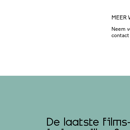
MEER 
Neem vo
contact
De laatste films