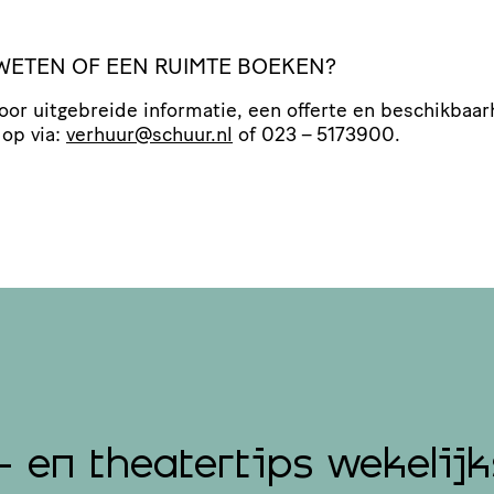
WETEN OF EEN RUIMTE BOEKEN?
or uitgebreide informatie, een offerte en beschik­baar­
 op via:
verhuur@​schuur.​nl
of 023 – 5173900.
- en theatertips wekelijk