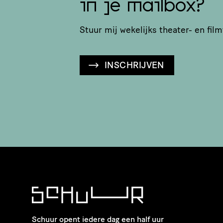
in je mailbox?
Stuur mij wekelijks theater- en film
INSCHRIJVEN
Schuur opent iedere dag een half uur