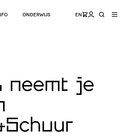
NFO
ONDERWIJS
EN
 neemt je
n
&Schuur