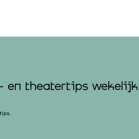
- en theatertips wekelijk
tips.