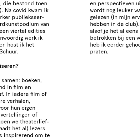
, die bestond toen
en perspec­tieven u
g). Na covid kwam ik
wordt nog leuker wa
ker publieks­ser­
gelezen (in mijn er
rd­kunst­po­dium van
hebben in de club). 
een viertal edities
alsof je het al eens
­woordig werk ik
betrokken bij een 
en host ik het
heb ik eerder gehoor
Schuur.
praten.
iseren?
s samen: boeken,
nd in film en
. In iedere film of
ere verhalen,
voor hun eigen
ver­tel­lingen of
en we thea­ter­lief­
aadt het al) lezers
s inspirerend om te