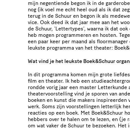
mijn negentiende begon ik in de garderobe
nog (ik voel me echt heel oud als ik dat ze
terug in de Schuur en begon ik als medewer
vice. Ook deed ik dat jaar mee aan het woo
de Schuur,
‘
Lettertypes’, waarna ik dat ook 
heb mogen program­meren en hosten. Tegen
een paar keer per maand als floor­ma­nager 
leukste programma van het theater: Boek
&
Wat vind je het leukste Boek
&
Schuur organ
In dit programma komen mijn grote liefde
film en theater. Ik heb een studie­ach­ter­gro
rondde vorig jaar een master Letterkunde af
thea­ter­voor­stel­ling vind je sporen van and
boeken en kunst die makers inspi­reerden 
werk. Soms zijn voor­stel­lingen letterlijk her
reacties op een boek. Met Boek
&
Schuur hop
heb­bers over te halen om te lezen, en (je r
om wat vaker de Schuur te bezoeken. Het i