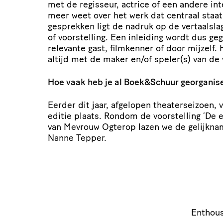
met de regisseur, actrice of een andere inte
meer weet over het werk dat centraal staat
gesprekken ligt de nadruk op de vertaalsla
of voor­stel­ling. Een inleiding wordt dus g
relevante gast, filmkenner of door mijzelf.
altijd met de maker en/​of speler(s) van de 
Hoe vaak heb je al Boek
&
Schuur georganis
Eerder dit jaar, afgelopen thea­ter­sei­zoen,
editie plaats. Rondom de voor­stel­ling
‘
De e
van Mevrouw Ogterop lazen we de gelijk­na
Nanne Tepper.
Enthou