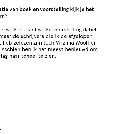
e van boek en voor­stel­ling kijk je het
om?
en welk boek of welke voor­stel­ling ik het
 maar de schrijvers die ik de afgelopen
t heb gelezen zijn toch Virginia Woolf en
isschien ben ik het meest benieuwd om
lag naar toneel te zien.
.