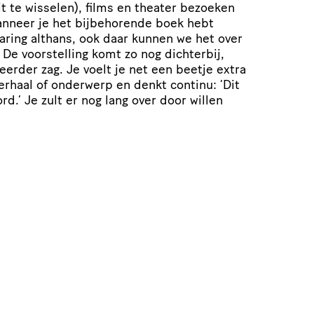
it te wisselen), films en theater bezoeken
nneer je het bijbe­ho­rende boek hebt
varing althans, ook daar kunnen we het over
De voor­stel­ling komt zo nog dichterbij,
 eerder zag. Je voelt je net een beetje extra
verhaal of onderwerp en denkt continu:
‘
Dit
d.’ Je zult er nog lang over door willen