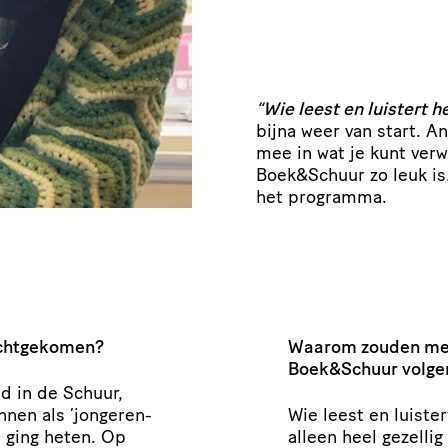
“
Wie leest en luistert h
bijna weer van start. 
mee in wat je kunt ver
Boek
&
Schuur zo leuk i
het programma.
rechtgekomen?
Waarom zouden men
Boek
&
Schuur volge
nd in de Schuur,
onnen als
‘
jonge­ren­
Wie leest en luister
’ ging heten. Op
alleen heel gezellig