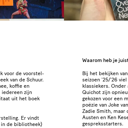
Waarom heb je juist
 voor de voor­stel­
Bij het bekijken van
heek van de Schuur.
seizoen
‘
25/’26 viel
e, koffie en
klassiekers. Onder
 iedereen zijn
Quichot zijn opnie
taat uit het boek
gekozen voor een mi
poëzie van Joke van
Zadie Smith, maar 
Austen en Ken Kese
el­ling. Er vindt
gespreksstarters.
 in de bibliotheek)