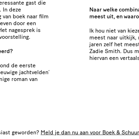
­res­sante gast die
. In deze
Naar welke combinati
g van boek naar film
meest uit, en waar
egeven door een
 Het nagesprek is
Ik hou niet van kiez
voorstelling.
meest naar uitkijk,
jaren zelf het mees
eerd?
Zadie Smith. Dus m
hiervan een vertaals
 vond de eerste
euwige jachtvelden’
­mige roman van
siast geworden?
Meld je dan nu aan voor Boek
&
Schuur