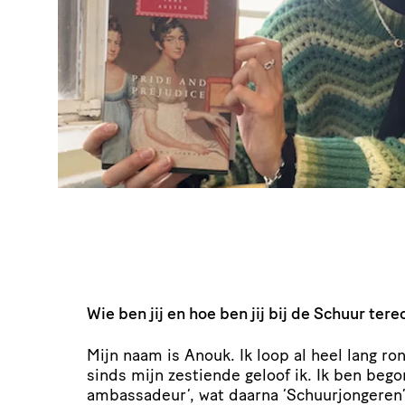
Wie ben jij en hoe ben jij bij de Schuur te
Mijn naam is Anouk. Ik loop al heel lang ro
sinds mijn zestiende geloof ik. Ik ben beg
am­bas­sa­deur’, wat daarna
‘
Schuur­jon­geren