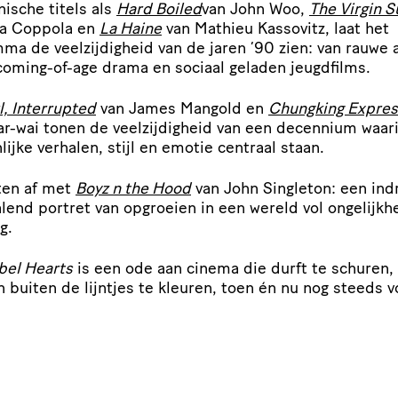
nische titels als
Hard Boiled
van John Woo,
The Virgin S
ia Coppola en
La Haine
van Mathieu Kassovitz, laat het
ma de veel­zij­dig­heid van de jaren
’
90 zien: van rauwe a
coming-of-age drama en sociaal geladen jeugdfilms.
l, Interrupted
van James Mangold en
Chungking Expres
r-wai tonen de veel­zij­dig­heid van een decennium waar
lijke verhalen, stijl en emotie centraal staan.
ten af met
Boyz n the Hood
van John Singleton: een ind
lend portret van opgroeien in een wereld vol onge­lijk­h
g.
bel Hearts
is een ode aan cinema die durft te schuren,
n buiten de lijntjes te kleuren, toen én nu nog steeds v