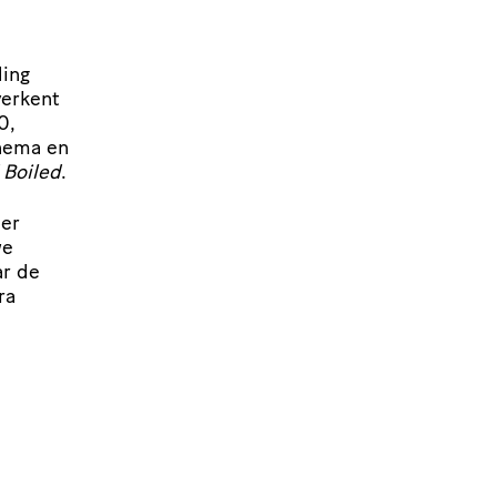
ding
verkent
0,
cinema en
 Boiled
.
der
we
ar de
ra