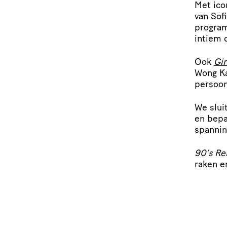
Met ico
van Sof
program
intiem 
Ook
Gir
Wong Ka
persoon­
We slui
en bepa
spannin
90’s Re
raken e