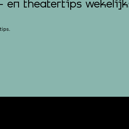
- en theatertips wekelijk
tips.