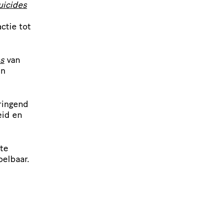
uicides
ctie tot
s
van
in
ringend
eid en
 te
oelbaar.