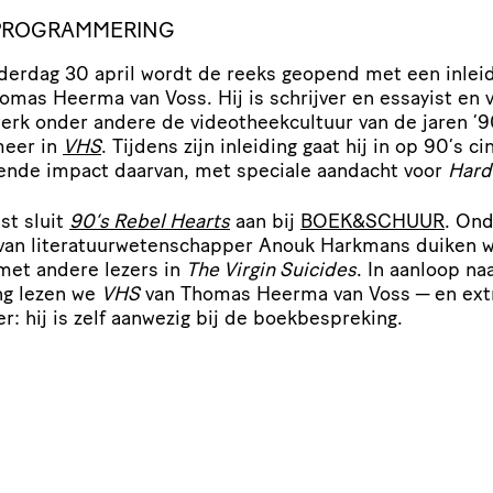
RO­GRAM­ME­RING
erdag 30 april wordt de reeks geopend met een inlei
omas Heerma van Voss. Hij is schrijver en essayist en 
werk onder andere de vide­o­theek­cul­tuur van de jaren
’
9
meer in
VHS
. Tijdens zijn inleiding gaat hij in op 90’s 
vende impact daarvan, met speciale aandacht voor
Hard
st sluit
90’s Rebel Hearts
aan bij
BOEK
&
SCHUUR
. On
 van lite­ra­tuur­we­ten­schapper Anouk Harkmans duiken 
et andere lezers in
The Virgin Suicides
. In aanloop na
ng lezen we
VHS
van Thomas Heerma van Voss — en ext
r: hij is zelf aanwezig bij de boekbespreking.