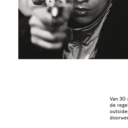
Van 30 
de rege
outsider
doorwer