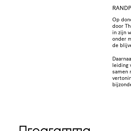
RAND­P
Op dond
door Th
in zijn 
onder 
de blij
Daarnaa
leiding
samen m
vertoni
bijzonde