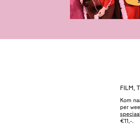
FILM
,
Kom naa
per wee
speciaa
€11,-.