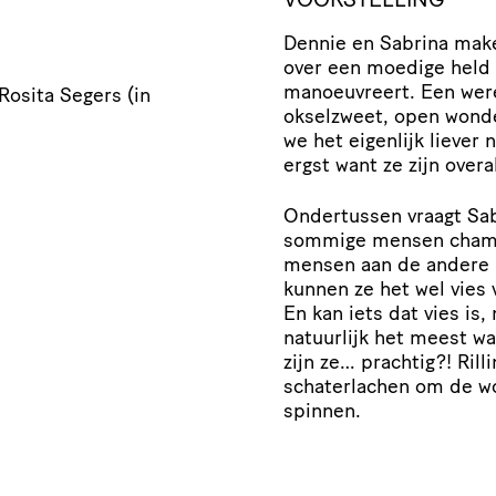
Dennie en Sabrina make
over een moedige held 
manoeuvreert. Een were
osita Segers (in
okselzweet, open wond
we het eigenlijk liever
ergst want ze zijn overa
Ondertussen vraagt Sab
sommige mensen champi
mensen aan de andere k
kunnen ze het wel vies
En kan iets dat vies is,
natuurlijk het meest wal
zijn ze… prachtig?! Rill
schaterlachen om de wo
spinnen.