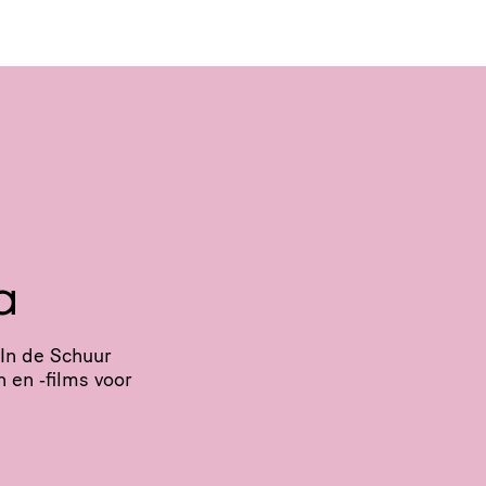
a
 In de Schuur
en en ‑films voor