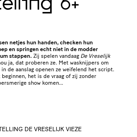
elling
6+
sen netjes hun handen, checken hun
p en springen echt niet in de modder
uum stappen.
Zij spelen vandaag
De Vreselijk
 nou ja, dat proberen ze. Met wasknijpers om
in de aanslag openen ze weifelend het script.
 beginnen, het is de vraag of zij zonder
upersmerige show komen…
LLING DE VRESELIJK VIEZE