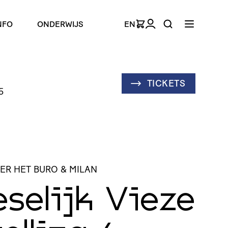
NFO
ONDERWIJS
EN
TICKETS
5
ER HET BURO & MILAN
selijk Vieze