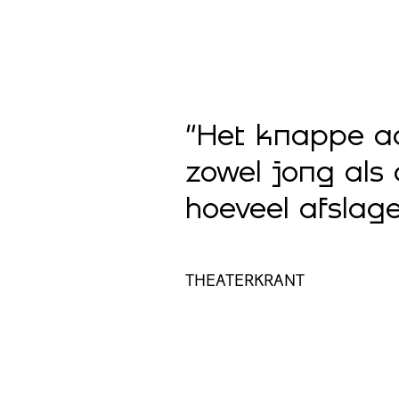
foyer
 deze
“Het knappe aan
ikt voor het
zowel jong als 
 Een
hoeveel afslag
THEATERKRANT