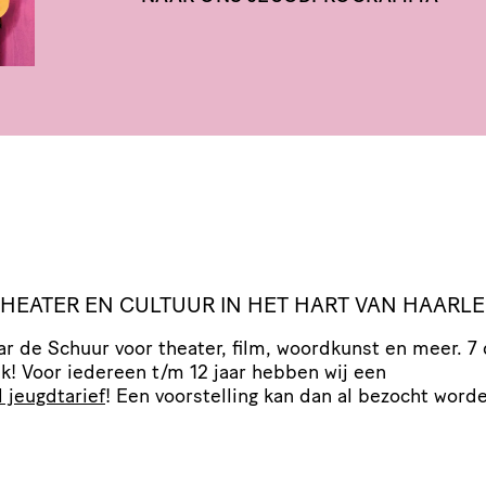
THEATER
EN
CULTUUR
IN
HET
HART
VAN
HAARL
r de Schuur voor theater, film, woordkunst en meer. 7
k! Voor iedereen t/​m 12 jaar hebben wij een
l jeugdtarief
! Een voor­stel­ling kan dan al bezocht word