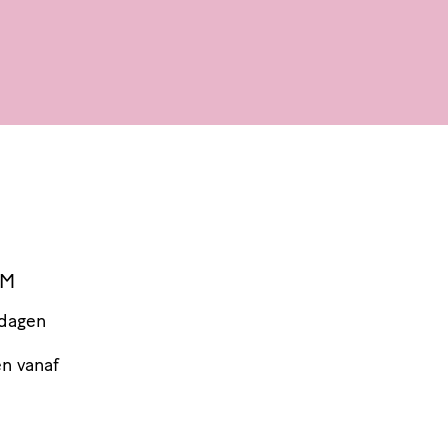
EM
 dagen
en vanaf