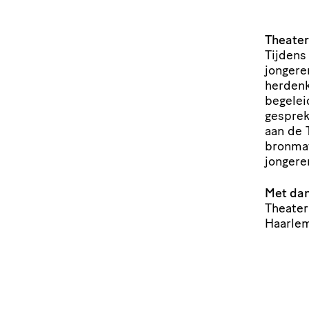
Theate
Tijdens
jongere
herdenk
begeleid
gesprek 
aan de 
bron­ma
jongere
Met da
Theater
Haarlem