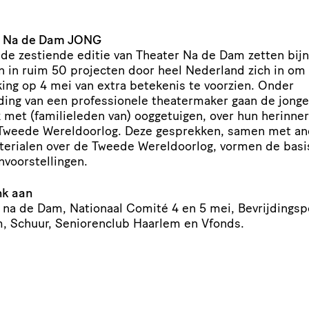
r Na de Dam
JONG
 de zestiende editie van Theater Na de Dam zetten bij
n in ruim 50 projecten door heel Nederland zich in om
ing op 4 mei van extra betekenis te voorzien. Onder
ing van een profes­si­o­nele thea­ter­maker gaan de jonge
met (fami­lie­leden van) ooggetuigen, over hun herin­ne­
Tweede Wereld­oorlog. Deze gesprekken, samen met a
­te­ri­alen over de Tweede Wereld­oorlog, vormen de basi
nvoorstellingen.
nk aan
 na de Dam, Nationaal Comité 4 en 5 mei, Bevrij­dings
, Schuur, Seni­o­ren­club Haarlem en Vfonds.