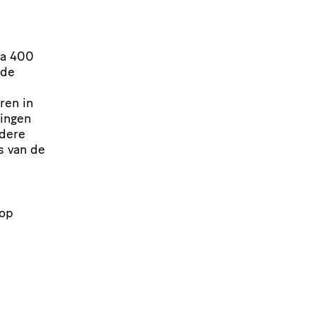
na 400
 de
ren in
ringen
ndere
s van de
pop