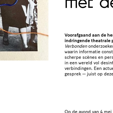
met d
Voorafgaand aan de he
indringende theatrale
Verbonden
onderzoeken
waarin informatie const
scherpe scènes en pers
in een wereld vol desin
verbindingen. Een actu
gesprek — juist op dez
Op de avond van 4 mei