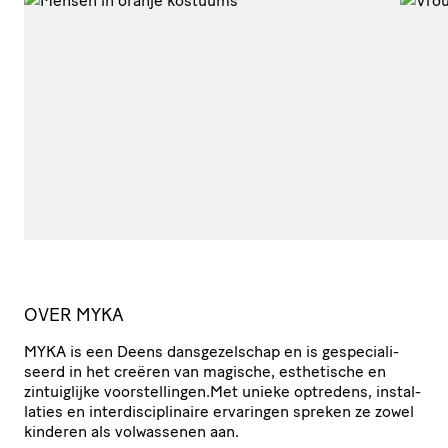
OVER
MYKA
MYKA
is een Deens dans­ge­zel­schap en is gespe­ci­a­li­
seerd in het creëren van magische, esthetische en
zintuig­lijke voorstellingen.Met unieke optredens, instal­
la­ties en inter­dis­ci­pli­naire ervaringen spreken ze zowel
kinderen als volwassenen aan.