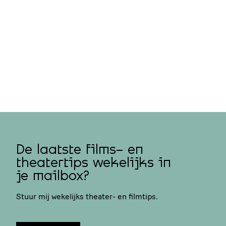
De laatste films- en
theatertips wekelijks in
je mailbox?
Stuur mij wekelijks theater- en filmtips.