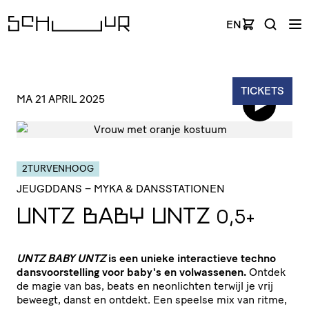
EN
TICKETS
MA 21 APRIL 2025
2TURVENHOOG
JEUGDDANS
– MYKA & DANSSTATIONEN
UNTZ
BABY
UNTZ
0,5+
UNTZ BABY UNTZ
is een unieke interactieve techno
dansvoorstelling voor baby's en volwassenen.
Ontdek
de magie van bas, beats en neonlichten terwijl je vrij
beweegt, danst en ontdekt. Een speelse mix van ritme,