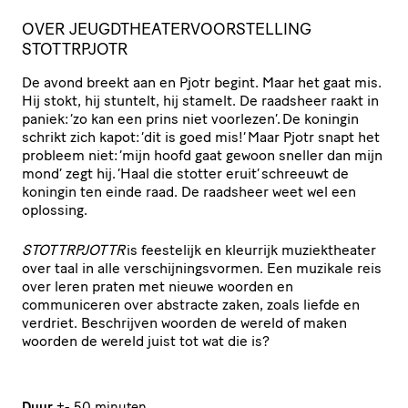
OVER JEUGDTHEATERVOORSTELLING
STOTTRPJOTR
De avond breekt aan en Pjotr begint. Maar het gaat mis.
Hij stokt, hij stuntelt, hij stamelt. De raadsheer raakt in
paniek: ‘zo kan een prins niet voorlezen’. De koningin
schrikt zich kapot: ‘dit is goed mis!’ Maar Pjotr snapt het
probleem niet: ‘mijn hoofd gaat gewoon sneller dan mijn
mond’ zegt hij. ‘Haal die stotter eruit’ schreeuwt de
koningin ten einde raad. De raadsheer weet wel een
oplossing.
STOTTRPJOTTR
is feestelijk en kleurrijk muziektheater
over taal in alle verschijningsvormen. Een muzikale reis
over leren praten met nieuwe woorden en
communiceren over abstracte zaken, zoals liefde en
verdriet. Beschrijven woorden de wereld of maken
woorden de wereld juist tot wat die is?
Duur
+- 50 minuten