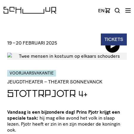
EN
TICKETS
19
–
20 FEBRUARI 2025
VOORJAARSVAKANTIE
JEUGDTHEATER
– THEATER SONNEVANCK
STOTTRPJOTR
4+
Vandaag is een bijzondere dag! Prins Pjotr krijgt een
speciale taak:
hij mag elke avond het volk in slaap
lezen. Pjotr heeft er zin in en zijn moeder de koningin
ook.