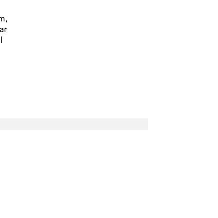
m,
ar
l