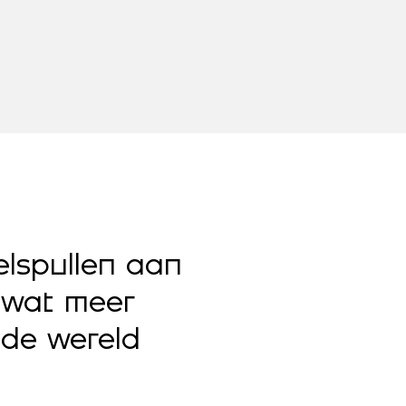
lspullen aan
 wat meer
“Visueel va
 de wereld
THEATERKRANT