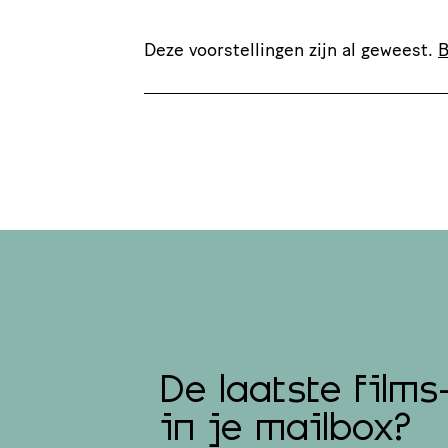
Deze voorstellingen zijn al geweest.
B
De laatste films
in je mailbox?