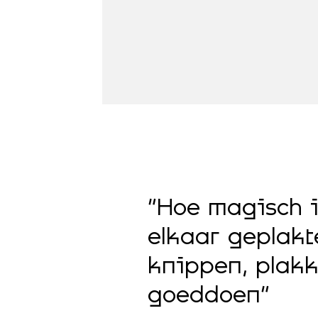
“Hoe magisch i
elkaar geplakt
knippen, plakk
goeddoen”