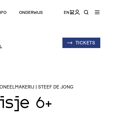
NFO
ONDERWIJS
EN
TICKETS
4
TONEELMAKERIJ | STEEF DE JONG
isje
6+