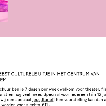
EEST
CULTURELE
UITJE
IN
HET
CENTRUM
VAN
LEM
Schuur ben je 7 dagen per week welkom voor theater, fil
nst en nog veel meer. Speciaal voor iedereen t/​m 12 ja
wij een speciaal
jeugdtarief
! Een voor­stel­ling kan dan a
 worden voor slechts €11,-.