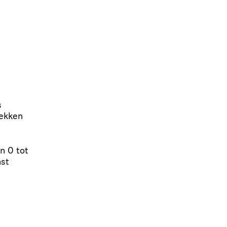
s
dekken
n 0 tot
ast