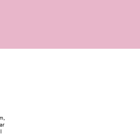
m,
ar
l