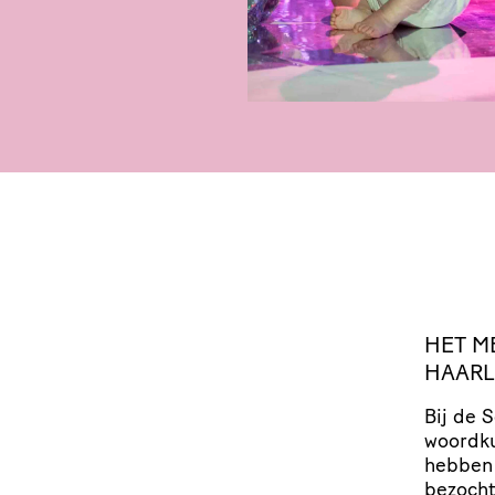
HET
M
HAAR
Bij de 
woordku
hebben 
bezocht