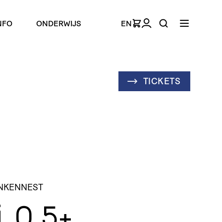
NFO
ONDERWIJS
EN
TICKETS
ANKENNEST
i
0,5+