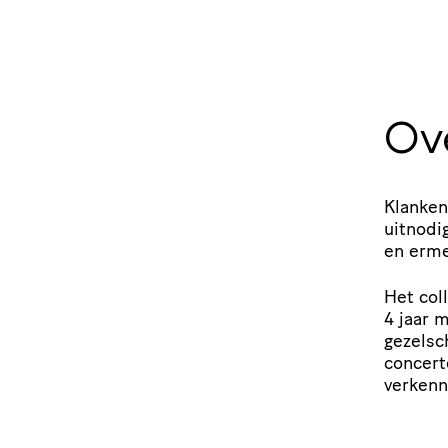
Ov
Klanken
uitnodi
en erme
Het col
4 jaar 
gezelsch
concert
verkenn