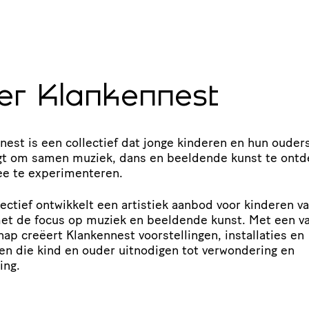
er Klankennest
nest is een collectief dat jonge kinderen en hun ouder
gt om samen muziek, dans en beeldende kunst te ont
e te experimenteren.
lectief ontwikkelt een artistiek aanbod voor kinderen va
met de focus op muziek en beeldende kunst. Met een v
ap creëert Klankennest voor­stel­lingen, instal­la­ties en
en die kind en ouder uitnodigen tot verwon­de­ring en
ing.