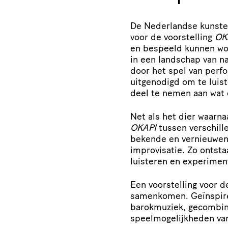
De Nederlandse kunste
voor de voorstelling
OK
en bespeeld kunnen wo
in een landschap van na
door het spel van perf
uitgenodigd om te luis
deel te nemen aan wat 
Net als het dier waarna
OKAPI
tussen verschill
bekende en vernieuwend
improvisatie. Zo ontsta
luisteren en experimen
Een voorstelling voor d
samenkomen. Geïnspire
barokmuziek, gecombin
speelmogelijkheden van