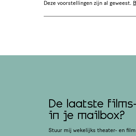
Deze voorstellingen zijn al geweest.
B
De laatste films
in je mailbox?
Stuur mij wekelijks theater- en film