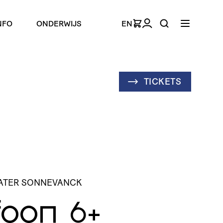
NFO
ONDERWIJS
EN
TICKETS
EATER SONNEVANCK
foon
6+