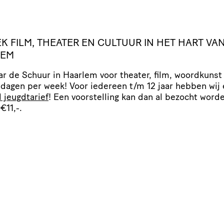
K FILM, THEATER EN CULTUUR IN HET HART VA
LEM
r de Schuur in Haarlem voor theater, film, woordkunst
 dagen per week! Voor iedereen t/​m 12 jaar hebben wij
l jeugdtarief
! Een voor­stel­ling kan dan al bezocht word
€11,-.