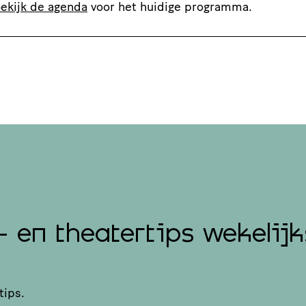
ekijk de agenda
voor het huidige programma.
- en theatertips wekelijk
tips.