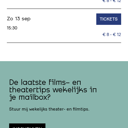
€ 8 - € 12
TICKETS
Zo 13 sep
15:30
€ 8 - € 12
De laatste films- en
theatertips wekelijks in
je mailbox?
Stuur mij wekelijks theater- en filmtips.