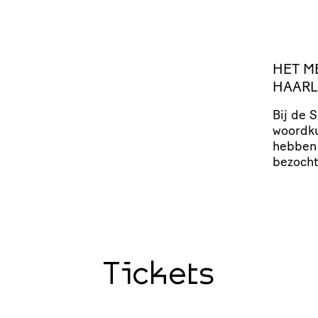
HET
M
HAAR
Bij de 
woordku
hebben 
bezocht
Tickets