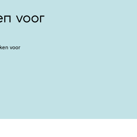
gen voor
kken voor