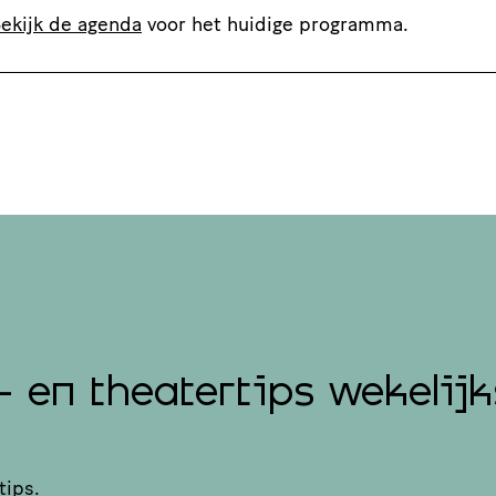
ekijk de agenda
voor het huidige programma.
- en theatertips wekelijk
tips.