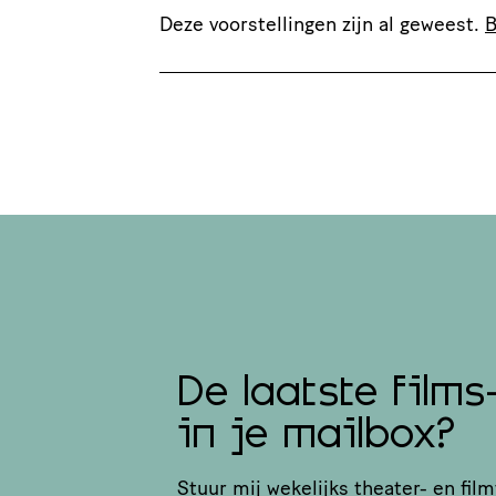
Deze voorstellingen zijn al geweest.
B
De laatste films
in je mailbox?
Stuur mij wekelijks theater- en film