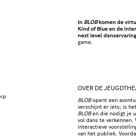
In
BLOB
komen de virtu
Kind of Blue en de int
next level
danservaring
game.
OVER DE JEUGDTHE
orp
BLOB
opent een avontuu
verschijnt er iets; is 
BLOB
en die nodigt je 
vol dans te verkennen. 
interactieve voorstelli
van het publiek. Voorda