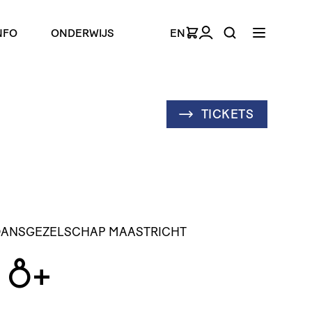
NFO
ONDERWIJS
EN
TICKETS
 DANSGEZELSCHAP MAASTRICHT
8+