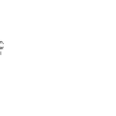
m,
ar
l