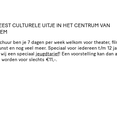
EEST
CULTURELE
UITJE
IN
HET
CENTRUM
VAN
LEM
Schuur ben je 7 dagen per week welkom voor theater, fil
nst en nog veel meer. Speciaal voor iedereen t/​m 12 ja
wij een speciaal
jeugdtarief
! Een voor­stel­ling kan dan a
 worden voor slechts €11,-.