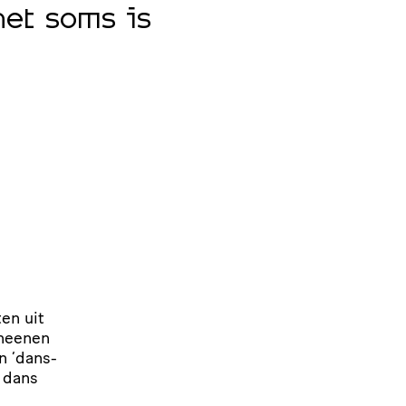
“In de repr
et soms is
laten De Da
om ook als v
HET PAROOL
en uit
Rheenen
un
‘
dans­
 dans