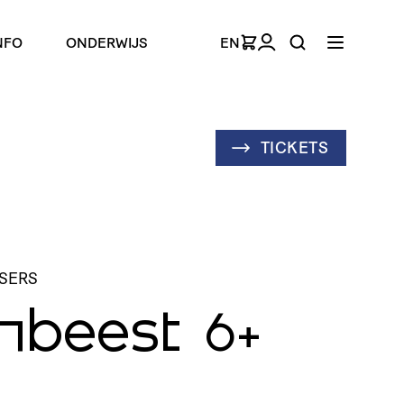
NFO
ONDERWIJS
EN
TICKETS
NSERS
nbeest
6+