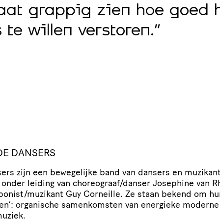
aat grappig zien hoe goed h
te willen verstoren.”
DE DANSERS
ers zijn een bewegelijke band van dansers en muzikant
 onder leiding van choreograaf/​danser Josephine van 
onist/​muzikant Guy Corneille. Ze staan bekend om h
ten’: organische samen­kom­sten van energieke moderne
muziek.