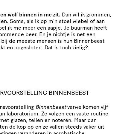
een wolf binnen in me zit.
Dan wil ik grommen,
len. Soms, als ik op m’n stoel wiebel of aan
voel ik me meer een aapje. Je buurman heeft
rommende beer. En je nichtje is net een
 bij de meeste mensen is hun Binnenbeest
t en opgesloten. Dat is toch zielig?
RVOORSTELLING BINNENBEEST
ansvoorstelling
Binnenbeest
verwelkomen vijf
un laboratorium. Ze volgen een vaste routine
 met glazen, tellen en noteren. Maar dan
en de kop op en ze vallen steeds vaker uit
gingen veranderen in acrobatische