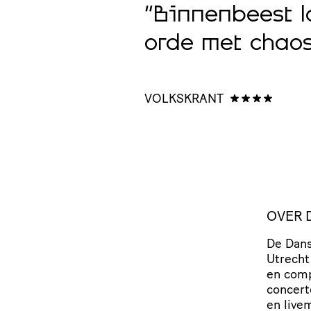
nenbeest
“Binnenbeest l
jk het is
orde met chaos 
VOLKSKRANT
OVER 
De Dans
Utrecht
en comp
con­cer
en live