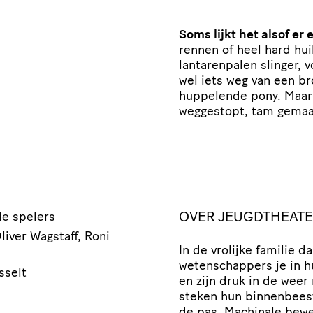
Soms lijkt het alsof er 
rennen of heel hard hui
lantarenpalen slinger, 
wel iets weg van een b
huppelende pony. Maar
weggestopt, tam gemaak
OVER JEUGDTHEATE
de spelers
liver Wagstaff, Roni
In de vrolijke familie d
wetenschappers je in h
sselt
en zijn druk in de weer
steken hun binnenbeest
de pas. Machinale bewe