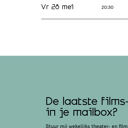
Vr 28 mei
20:30
De laatste films
in je mailbox?
Stuur mij wekelijks theater- en film