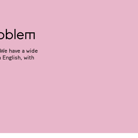
oblem
We have a wide
 English, with
N