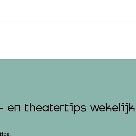
- en theatertips wekelijk
tips.